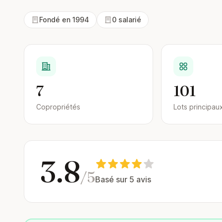
Fondé en 1994
0 salarié
7
101
Copropriétés
Lots principau
3.8
/5
Basé sur 5 avis