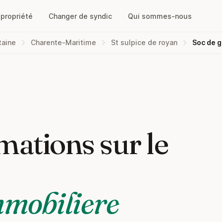
opropriété
Changer de syndic
Qui sommes-nous
taine
Charente-Maritime
St sulpice de royan
Soc de g
mations sur le
mmobiliere