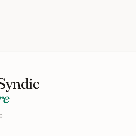
 Syndic
re
c