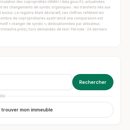
iculation des copropriétés (ANAH / data.gouv.fr), actualisées
 les changements de syndic organiques : les transferts liés aux
exclus. Le registre étant déclaratif, ces chiffres reflètent les
Le nombre de copropriétaires ayant lancé une comparaison est
tif « changer de syndic », dédoublonnées par utilisateur,
trimestre près), hors demandes de test. Période : 24 derniers
OU
t trouver mon immeuble