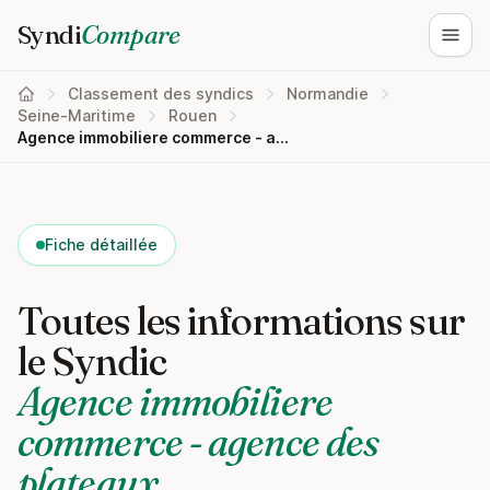
Syndi
Compare
Ouvri
Classement des syndics
Normandie
Seine-Maritime
Rouen
Agence immobiliere commerce - agence des plateaux
Fiche détaillée
Toutes les informations sur
le Syndic
Agence immobiliere
commerce - agence des
plateaux