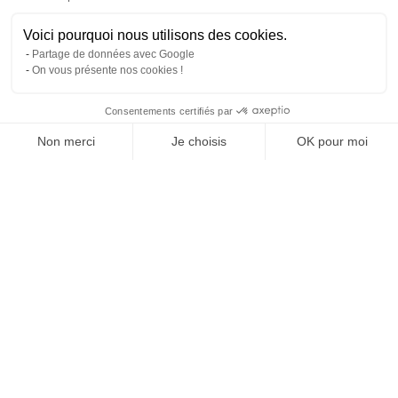
Voici pourquoi nous utilisons des cookies.
Partage de données avec Google
On vous présente nos cookies !
Consentements certifiés par
Comparer avec d'autres syndics
Non merci
Je choisis
OK pour moi
Axeptio consent
Plateforme de Gestion du Consentement : Personnalisez vos O
Notre plateforme vous permet d'adapter et de gérer vos paramètr