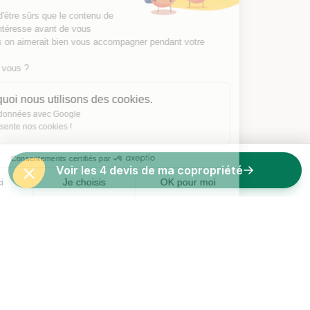
On a attendu d'être sûrs que le contenu de
ce site vous intéresse avant de vous
déranger, mais on aimerait bien vous accompagner pendant votre
visite...
C'est OK pour vous ?
Voici pourquoi nous utilisons des cookies.
Partage de données avec Google
On vous présente nos cookies !
Consentements certifiés par
Voir les 4 devis de ma copropriété
Non merci
Je choisis
OK pour moi
Axeptio consent
Plateforme de Gestion du Consentement : Personnalisez vos O
Notre plateforme vous permet d'adapter et de gérer vos paramètr