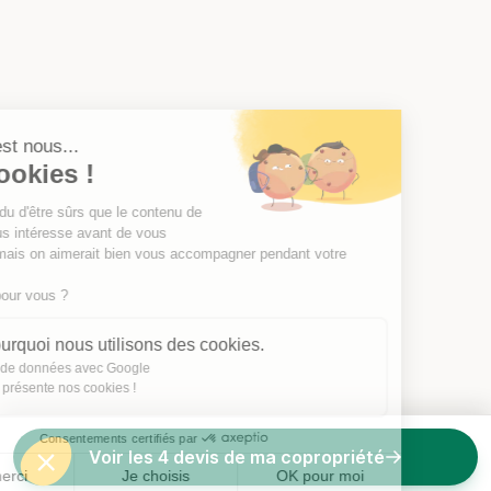
Salut c'est nous...
les Cookies !
On a attendu d'être sûrs que le contenu de
ce site vous intéresse avant de vous
déranger, mais on aimerait bien vous accompagner pendant votre
visite...
C'est OK pour vous ?
Voici pourquoi nous utilisons des cookies.
Partage de données avec Google
On vous présente nos cookies !
Consentements certifiés par
Voir les 4 devis de ma copropriété
Non merci
Je choisis
OK pour moi