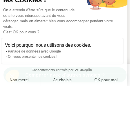
On a attendu d'être sûrs que le contenu de
ce site vous intéresse avant de vous
déranger, mais on aimerait bien vous accompagner pendant votre
visite...
C'est OK pour vous ?
Voici pourquoi nous utilisons des cookies.
Partage de données avec Google
On vous présente nos cookies !
Consentements certifiés par
Comparer avec d'autres syndics
Non merci
Je choisis
OK pour moi
Axeptio consent
Plateforme de Gestion du Consentement : Personnalisez vos O
Notre plateforme vous permet d'adapter et de gérer vos paramètr