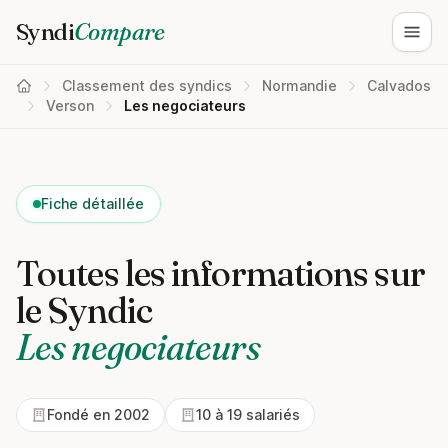
Syndi
Compare
Ouvri
Classement des syndics
Normandie
Calvados
Verson
Les negociateurs
Fiche détaillée
Toutes les informations sur
le Syndic
Les negociateurs
Fondé en 2002
10 à 19 salariés