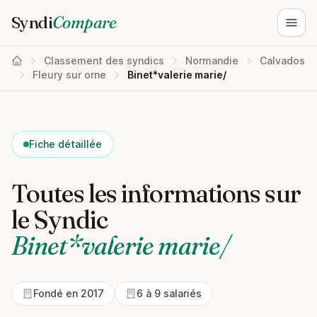
Syndi
Compare
Ouvri
Classement des syndics
Normandie
Calvados
Fleury sur orne
Binet*valerie marie/
Fiche détaillée
Toutes les informations sur
le Syndic
Binet*valerie marie/
Fondé en 2017
6 à 9 salariés