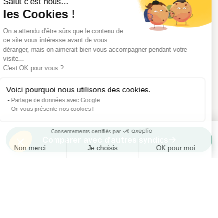
Salut c'est nous...
les Cookies !
On a attendu d'être sûrs que le contenu de
ce site vous intéresse avant de vous
déranger, mais on aimerait bien vous accompagner pendant votre
visite...
C'est OK pour vous ?
Voici pourquoi nous utilisons des cookies.
Partage de données avec Google
On vous présente nos cookies !
Consentements certifiés par
Comparer avec d'autres syndics
Non merci
Je choisis
OK pour moi
Axeptio consent
Plateforme de Gestion du Consentement : Personnalisez vos O
Notre plateforme vous permet d'adapter et de gérer vos paramètr