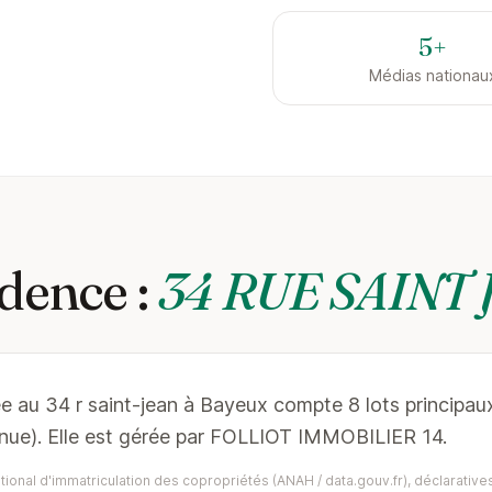
5+
Médias nationau
dence :
34 RUE SAINT 
ée au 34 r saint-jean à Bayeux compte 8 lots principau
nue). Elle est gérée par FOLLIOT IMMOBILIER 14.
ional d'immatriculation des copropriétés (ANAH / data.gouv.fr), déclaratives