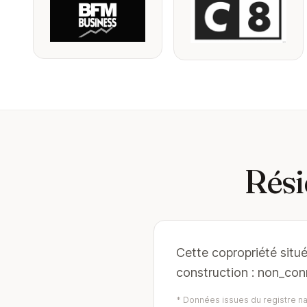
Rési
Cette copropriété situ
construction : non_con
* Données issues du registre nat