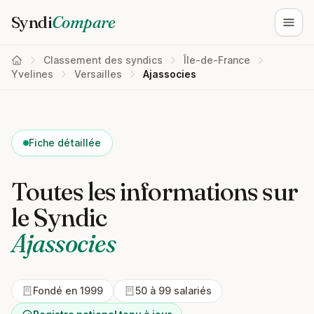
Syndi
Compare
Ouvri
Classement des syndics
Île-de-France
Yvelines
Versailles
Ajassocies
Fiche détaillée
Toutes les informations sur
le Syndic
Ajassocies
Fondé en 1999
50 à 99 salariés