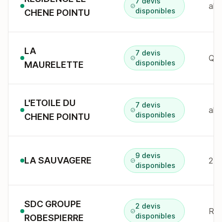
7 devis
all
disponibles
CHENE POINTU
LA
7 devis
disponibles
MAURELETTE
L'ETOILE DU
7 devis
all
disponibles
CHENE POINTU
9 devis
LA SAUVAGERE
253
disponibles
SDC GROUPE
2 devis
RUE
disponibles
ROBESPIERRE