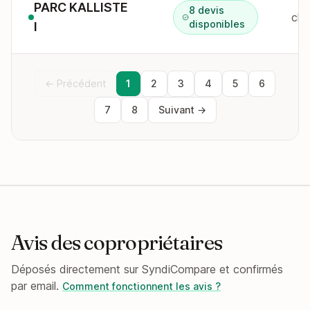
PARC KALLISTE
8 devis
che
disponibles
I
← Précédent
1
2
3
4
5
6
7
8
Suivant →
Avis des copropriétaires
Déposés directement sur SyndiCompare et confirmés
par email.
Comment fonctionnent les avis ?