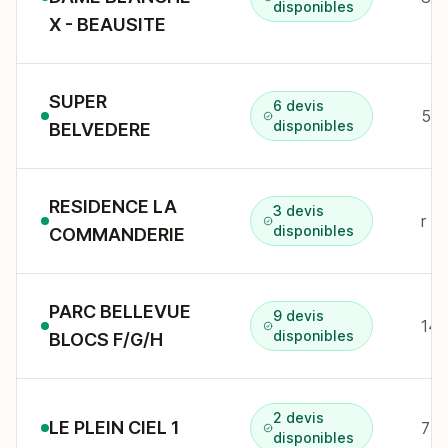
disponibles
X - BEAUSITE
SUPER
6 devis
57 
disponibles
BELVEDERE
RESIDENCE LA
3 devis
r f
disponibles
COMMANDERIE
PARC BELLEVUE
9 devis
143
disponibles
BLOCS F/G/H
2 devis
LE PLEIN CIEL 1
7 r
disponibles