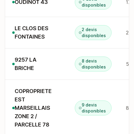
OUDINOT 43
disponibles
LE CLOS DES
2 devis
2 p
disponibles
FONTAINES
9257 LA
8 devis
51 
disponibles
BRICHE
COPROPRIETE
EST
9 devis
MARSEILLAIS
86 
disponibles
ZONE 2 /
PARCELLE 78