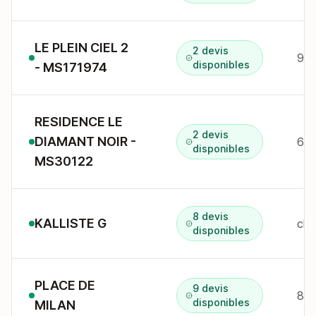
LE PLEIN CIEL 2
2 devis
9 r
disponibles
- MS171974
RESIDENCE LE
2 devis
DIAMANT NOIR -
60
disponibles
MS30122
8 devis
KALLISTE G
che
disponibles
PLACE DE
9 devis
8 p
disponibles
MILAN