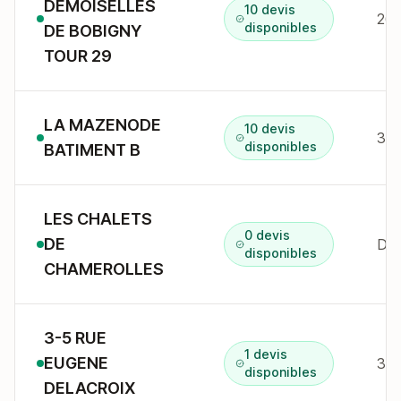
DEMOISELLES
10 devis
26 
disponibles
DE BOBIGNY
TOUR 29
LA MAZENODE
10 devis
359
disponibles
BATIMENT B
LES CHALETS
0 devis
DE
DO
disponibles
CHAMEROLLES
3-5 RUE
1 devis
EUGENE
3 r
disponibles
DELACROIX