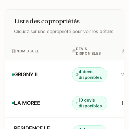
Liste des copropriétés
Cliquez sur une copropriété pour voir les détails
DEVIS
NOM USUEL
A
DISPONIBLES
4 devis
GRIGNY II
2 p
disponibles
10 devis
LA MOREE
1 r
disponibles
RESIDENCE LE