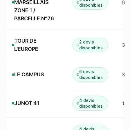
MARSEILLAIS
86 
disponibles
ZONE 1 /
PARCELLE N°76
TOUR DE
2 devis
3 b
disponibles
L'EUROPE
6 devis
LE CAMPUS
3 a
disponibles
4 devis
JUNOT 41
disponibles
4 devis