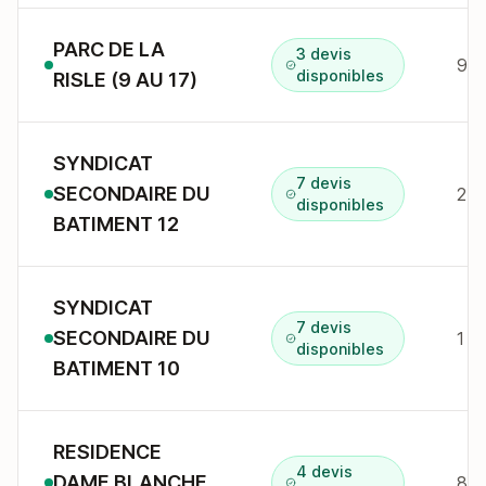
PARC DE LA
3 devis
9 A
disponibles
RISLE (9 AU 17)
SYNDICAT
7 devis
SECONDAIRE DU
disponibles
BATIMENT 12
SYNDICAT
7 devis
SECONDAIRE DU
1 a
disponibles
BATIMENT 10
RESIDENCE
4 devis
DAME BLANCHE