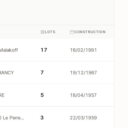
LOTS
CONSTRUCTION
17
Malakoff
18/02/1991
7
 DRANCY
19/12/1967
5
RE
18/04/1957
3
168 av du marechal joffre 94170 Le Perreux-sur-Marne
22/03/1959