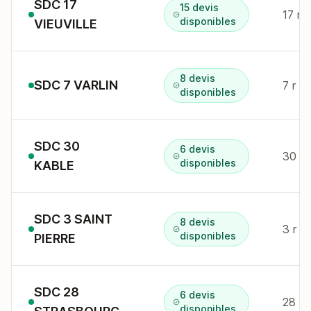
SDC 17
15 devis
17 r l
disponibles
VIEUVILLE
8 devis
SDC 7 VARLIN
7 r e
disponibles
SDC 30
6 devis
disponibles
KABLE
SDC 3 SAINT
8 devis
3 r s
disponibles
PIERRE
SDC 28
6 devis
disponibles