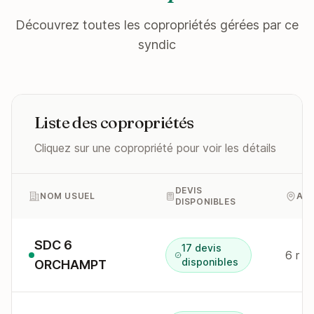
Découvrez toutes les copropriétés gérées par ce
syndic
Liste des copropriétés
Cliquez sur une copropriété pour voir les détails
DEVIS
NOM USUEL
AD
DISPONIBLES
SDC 6
17 devis
6 r d
disponibles
ORCHAMPT