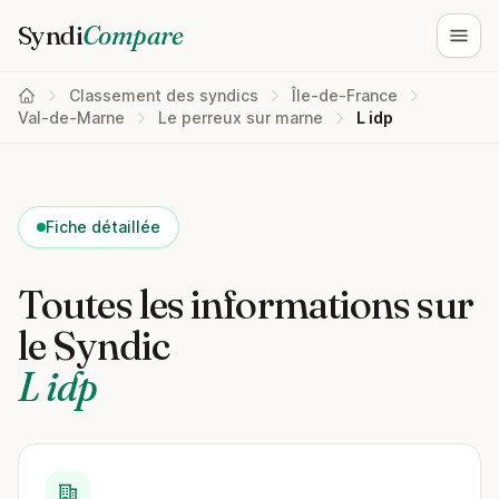
Syndi
Compare
Ouvri
Classement des syndics
Île-de-France
Val-de-Marne
Le perreux sur marne
L idp
Fiche détaillée
Toutes les informations sur
le Syndic
L idp