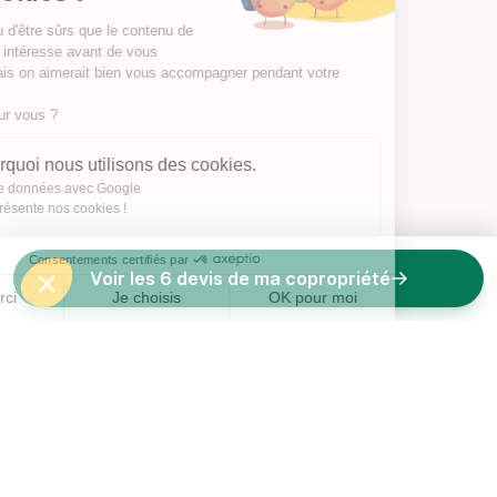
On a attendu d'être sûrs que le contenu de
ce site vous intéresse avant de vous
déranger, mais on aimerait bien vous accompagner pendant votre
visite...
C'est OK pour vous ?
Voici pourquoi nous utilisons des cookies.
Partage de données avec Google
On vous présente nos cookies !
Consentements certifiés par
Voir les 6 devis de ma copropriété
Non merci
Je choisis
OK pour moi
Axeptio consent
Plateforme de Gestion du Consentement : Personnalisez vos O
Notre plateforme vous permet d'adapter et de gérer vos paramètr