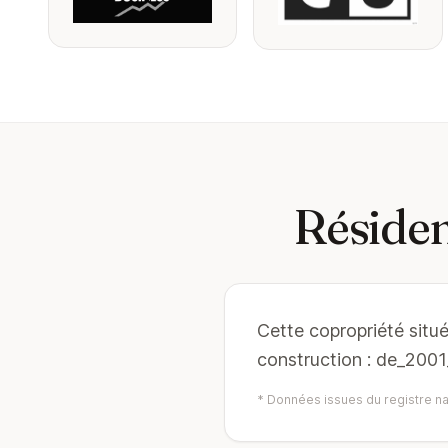
Résiden
Cette copropriété situ
construction : de_2001
* Données issues du registre nat