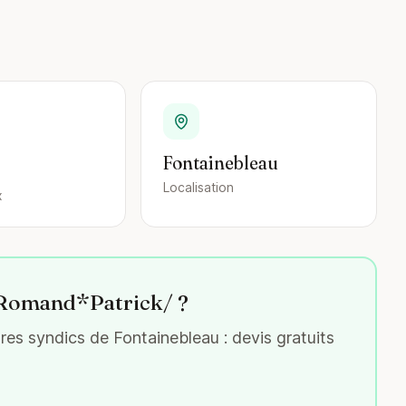
Fontainebleau
Localisation
x
z Romand*Patrick/ ?
es syndics de Fontainebleau : devis gratuits