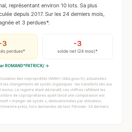
al, représentant environ 10 lots. Sa plus
culée depuis 2017. Sur les 24 derniers mois,
gagnée et 3 perdues*.
−3
-3
tés perdues*
solde net (24 mois)*
s par ROMAND*PATRICK/ →
iculation des copropriétés (ANAH / data.gouv.fr), actualisées
 les changements de syndic organiques : les transferts liés aux
exclus. Le registre étant déclaratif, ces chiffres reflètent les
Le nombre de copropriétaires ayant lancé une comparaison est
tif « changer de syndic », dédoublonnées par utilisateur,
trimestre près), hors demandes de test. Période : 24 derniers