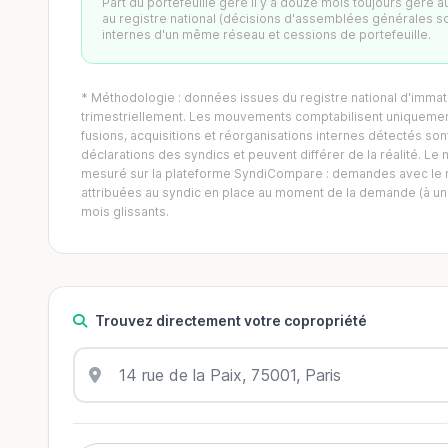
Part du portefeuille géré il y a douze mois toujours géré 
au registre national (décisions d'assemblées générales s
internes d'un même réseau et cessions de portefeuille.
* Méthodologie : données issues du registre national d'immatr
trimestriellement. Les mouvements comptabilisent uniquement
fusions, acquisitions et réorganisations internes détectés sont 
déclarations des syndics et peuvent différer de la réalité. 
mesuré sur la plateforme SyndiCompare : demandes avec le mo
attribuées au syndic en place au moment de la demande (à un 
mois glissants.
Trouvez directement votre copropriété