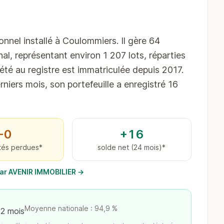
nel installé à Coulommiers. Il gère 64
al, représentant environ 1 207 lots, réparties
té au registre est immatriculée depuis 2017.
rniers mois, son portefeuille a enregistré 16
−0
+16
tés perdues*
solde net (24 mois)*
 par AVENIR IMMOBILIER →
Moyenne nationale : 94,9 %
12 mois