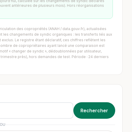
aujourd'hui, calculée sur les changements de syndic déclarés
ouvent antérieures de plusieurs mois). Hors réorganisations
iculation des copropriétés (ANAH / data.gouv.fr), actualisées
 les changements de syndic organiques : les transferts liés aux
exclus. Le registre étant déclaratif, ces chiffres reflètent les
Le nombre de copropriétaires ayant lancé une comparaison est
tif « changer de syndic », dédoublonnées par utilisateur,
trimestre près), hors demandes de test. Période : 24 derniers
OU