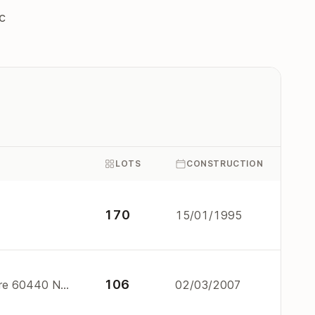
c
LOTS
CONSTRUCTION
170
15/01/1995
106
1 à 8 rue de l'Ancien Presbytère 60440 NANTEUIL LE HAUDOUIN
02/03/2007