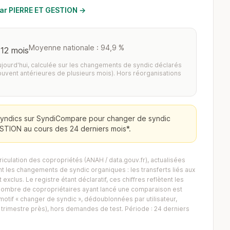
 par PIERRE ET GESTION →
Moyenne nationale : 94,9 %
 12 mois
aujourd'hui, calculée sur les changements de syndic déclarés
ouvent antérieures de plusieurs mois). Hors réorganisations
yndics sur SyndiCompare pour changer de syndic
ESTION au cours des 24 derniers mois*.
iculation des copropriétés (ANAH / data.gouv.fr), actualisées
 les changements de syndic organiques : les transferts liés aux
exclus. Le registre étant déclaratif, ces chiffres reflètent les
Le nombre de copropriétaires ayant lancé une comparaison est
tif « changer de syndic », dédoublonnées par utilisateur,
trimestre près), hors demandes de test. Période : 24 derniers