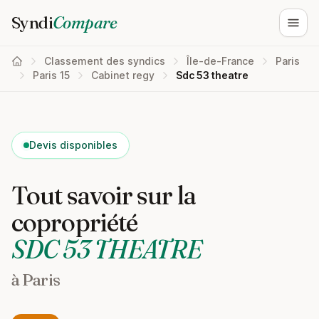
Syndi
Compare
Ouvri
Classement des syndics
Île-de-France
Paris
Paris 15
Cabinet regy
Sdc 53 theatre
Devis disponibles
Tout savoir sur la
copropriété
SDC 53 THEATRE
à Paris