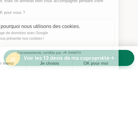
déranger, mais on aimerait bien vous accompagner pendant votre
visite...
C'est OK pour vous ?
Voici pourquoi nous utilisons des cookies.
Partage de données avec Google
On vous présente nos cookies !
Consentements certifiés par
Voir les 13 devis de ma copropriété
Non merci
Je choisis
OK pour moi
Axeptio consent
Plateforme de Gestion du Consentement : Personnalisez vos O
Notre plateforme vous permet d'adapter et de gérer vos paramètr