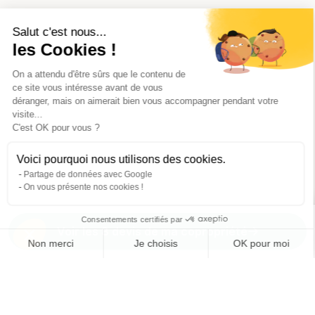
Salut c'est nous...
les Cookies !
On a attendu d'être sûrs que le contenu de
ce site vous intéresse avant de vous
déranger, mais on aimerait bien vous accompagner pendant votre
visite...
C'est OK pour vous ?
Voici pourquoi nous utilisons des cookies.
Partage de données avec Google
On vous présente nos cookies !
Consentements certifiés par
Voir les 8 devis de ma copropriété
Non merci
Je choisis
OK pour moi
Axeptio consent
Plateforme de Gestion du Consentement : Personnalisez vos O
Notre plateforme vous permet d'adapter et de gérer vos paramètr