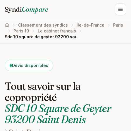
Syndi
Compare
Ouvri
Classement des syndics
Île-de-France
Paris
Paris 19
Le cabinet francais
Sdc 10 square de geyter 93200 saint denis
Devis disponibles
Tout savoir sur la
copropriété
SDC 10 Square de Geyter
93200 Saint Denis