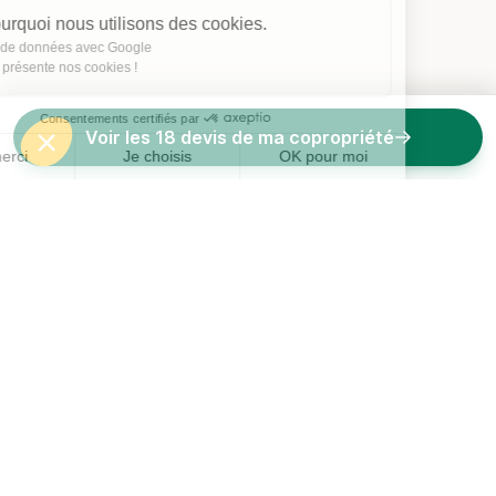
Voici pourquoi nous utilisons des cookies.
Partage de données avec Google
On vous présente nos cookies !
Consentements certifiés par
Voir les 18 devis de ma copropriété
Non merci
Je choisis
OK pour moi
Axeptio consent
Plateforme de Gestion du Consentement : Personnalisez vos O
Notre plateforme vous permet d'adapter et de gérer vos paramètr