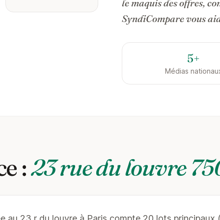
le maquis des offres, c
SyndiCompare vous aide
5+
Médias nationau
e :
23 rue du louvre 75
e au 23 r du louvre à Paris compte 20 lots principaux 