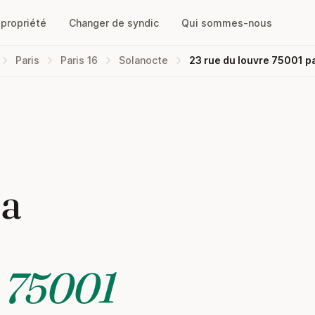
opropriété
Changer de syndic
Qui sommes-nous
Paris
Paris 16
Solanocte
23 rue du louvre 75001 p
la
e 75001