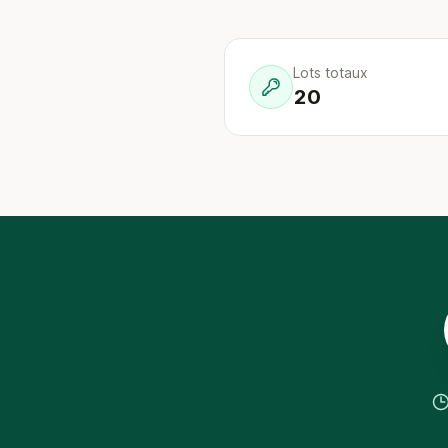
Lots totaux
20