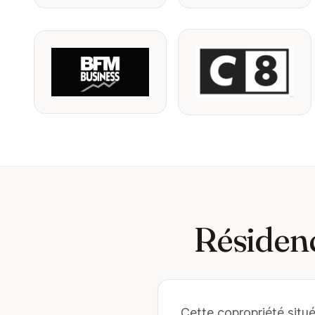
Résidenc
Cette copropriété situé