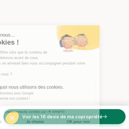
Salut c'est nous...
les Cookies !
On a attendu d'être sûrs que le contenu de
ce site vous intéresse avant de vous
déranger, mais on aimerait bien vous accompagner pendant votre
visite...
C'est OK pour vous ?
Voici pourquoi nous utilisons des cookies.
Partage de données avec Google
On vous présente nos cookies !
Consentements certifiés par
Voir les 16 devis de ma copropriété
Non merci
Je choisis
OK pour moi