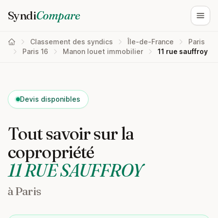
Syndi
Compare
Ouvri
Classement des syndics
Île-de-France
Paris
Paris 16
Manon louet immobilier
11 rue sauffroy
Devis disponibles
Tout savoir sur la
copropriété
11 RUE SAUFFROY
à Paris