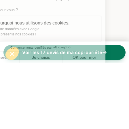
visite...
C'est OK pour vous ?
Voici pourquoi nous utilisons des cookies.
Partage de données avec Google
On vous présente nos cookies !
Consentements certifiés par
Voir les 17 devis de ma copropriété
Non merci
Je choisis
OK pour moi
Axeptio consent
Plateforme de Gestion du Consentement : Personnalisez vos O
Notre plateforme vous permet d'adapter et de gérer vos paramètr