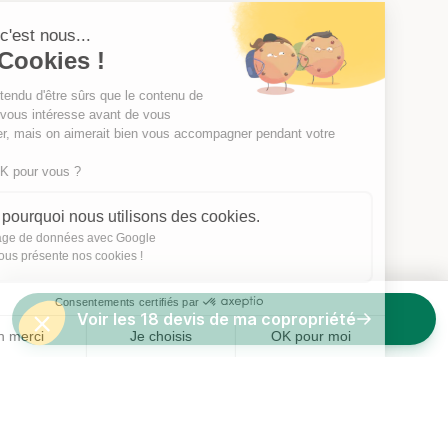
Salut c'est nous...
les Cookies !
On a attendu d'être sûrs que le contenu de
ce site vous intéresse avant de vous
déranger, mais on aimerait bien vous accompagner pendant votre
visite...
C'est OK pour vous ?
Voici pourquoi nous utilisons des cookies.
Partage de données avec Google
On vous présente nos cookies !
Consentements certifiés par
Voir les 18 devis de ma copropriété
Non merci
Je choisis
OK pour moi
Axeptio consent
Plateforme de Gestion du Consentement : Personnalisez vos O
Notre plateforme vous permet d'adapter et de gérer vos paramètr