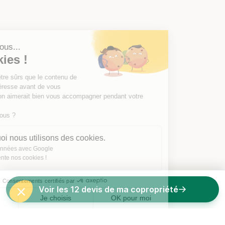
Salut c'est nous...
les Cookies !
On a attendu d'être sûrs que le contenu de
ce site vous intéresse avant de vous
déranger, mais on aimerait bien vous accompagner pendant votre
visite...
C'est OK pour vous ?
Voici pourquoi nous utilisons des cookies.
Partage de données avec Google
On vous présente nos cookies !
Consentements certifiés par
Voir les 12 devis de ma copropriété
Non merci
Je choisis
OK pour moi
Axeptio consent
Plateforme de Gestion du Consentement : Personnalisez vos O