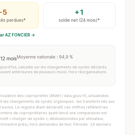
−5
+1
tés perdues*
solde net (24 mois)*
 par AZ FONCIER →
Moyenne nationale : 94,9 %
 12 mois
aujourd'hui, calculée sur les changements de syndic déclarés
ouvent antérieures de plusieurs mois). Hors réorganisations
iculation des copropriétés (ANAH / data.gouv.fr), actualisées
 les changements de syndic organiques : les transferts liés aux
exclus. Le registre étant déclaratif, ces chiffres reflètent les
Le nombre de copropriétaires ayant lancé une comparaison est
tif « changer de syndic », dédoublonnées par utilisateur,
trimestre près), hors demandes de test. Période : 24 derniers