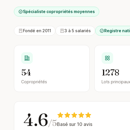
Spécialiste copropriétés moyennes
Fondé en 2011
3 à 5 salariés
Registre nati
54
1278
Copropriétés
Lots principau
4.6
/5
Basé sur 10 avis