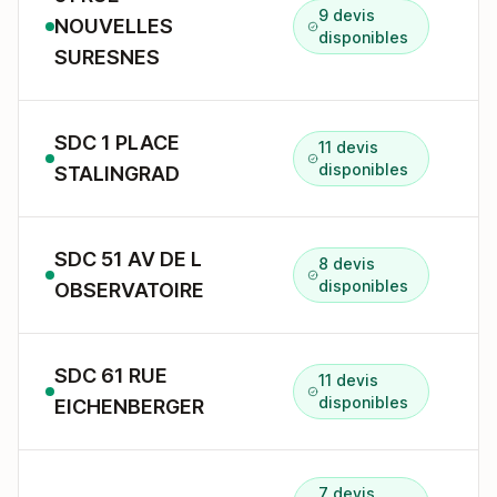
9 devis
NOUVELLES
5
disponibles
SURESNES
SDC 1 PLACE
11 devis
1
disponibles
STALINGRAD
SDC 51 AV DE L
8 devis
5
disponibles
OBSERVATOIRE
SDC 61 RUE
11 devis
6
disponibles
EICHENBERGER
7 devis