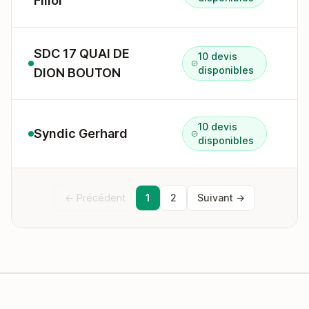
Fillol
SDC 17 QUAI DE
10 devis
1
disponibles
DION BOUTON
10 devis
Syndic Gerhard
1
disponibles
← Précédent
1
2
Suivant →