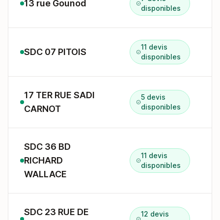
13 rue Gounod
1
disponibles
11 devis
SDC 07 PITOIS
7
disponibles
17 TER RUE SADI
5 devis
1
disponibles
CARNOT
SDC 36 BD
11 devis
RICHARD
3
disponibles
WALLACE
SDC 23 RUE DE
12 devis
2