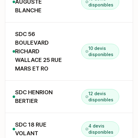
AUGUSTE
4
disponibles
BLANCHE
SDC 56
BOULEVARD
10 devis
RICHARD
5
disponibles
WALLACE 25 RUE
MARS ET RO
SDC HENRION
12 devis
disponibles
BERTIER
SDC 18 RUE
4 devis
1
disponibles
VOLANT