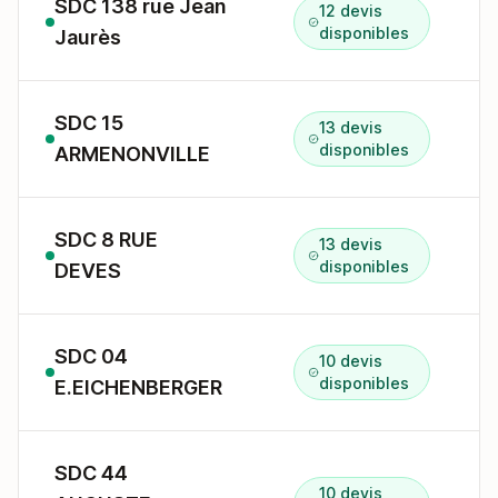
SDC 138 rue Jean
12 devis
1
disponibles
Jaurès
SDC 15
13 devis
1
disponibles
ARMENONVILLE
SDC 8 RUE
13 devis
8
disponibles
DEVES
SDC 04
10 devis
4
disponibles
E.EICHENBERGER
SDC 44
10 devis