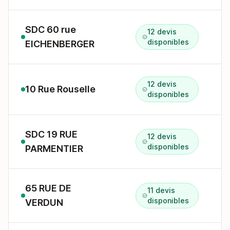
SDC 60 rue
12 devis
6
disponibles
EICHENBERGER
12 devis
10 Rue Rouselle
1
disponibles
SDC 19 RUE
12 devis
1
disponibles
PARMENTIER
65 RUE DE
11 devis
6
disponibles
VERDUN