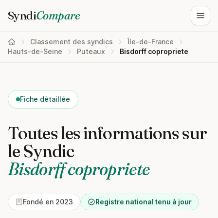
Syndi
Compare
Ouvri
Classement des syndics
Île-de-France
Hauts-de-Seine
Puteaux
Bisdorff copropriete
Fiche détaillée
Toutes les informations sur
le Syndic
Bisdorff copropriete
Fondé en 2023
Registre national tenu à jour