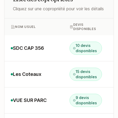
Cliquez sur une copropriété pour voir les détails
DEVIS
NOM USUEL
DISPONIBLES
10 devis
SDC CAP 356
disponibles
15 devis
Les Coteaux
1
disponibles
9 devis
VUE SUR PARC
3
disponibles