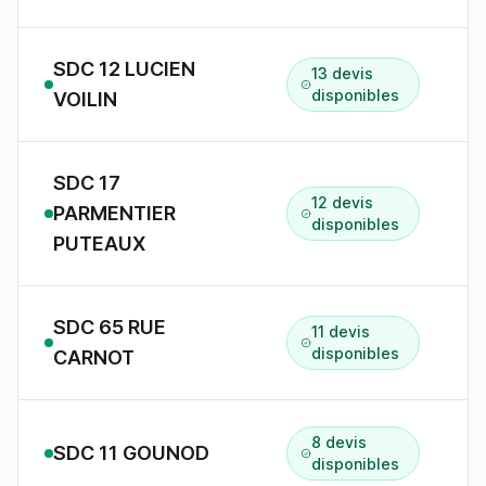
SDC 12 LUCIEN
13 devis
1
disponibles
VOILIN
SDC 17
12 devis
PARMENTIER
1
disponibles
PUTEAUX
SDC 65 RUE
11 devis
6
disponibles
CARNOT
8 devis
SDC 11 GOUNOD
1
disponibles