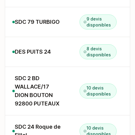
9 devis
SDC 79 TURBIGO
7
disponibles
8 devis
DES PUITS 24
2
disponibles
SDC 2 BD
WALLACE/17
10 devis
disponibles
DION BOUTON
92800 PUTEAUX
SDC 24 Roque de
10 devis
2
disponibles