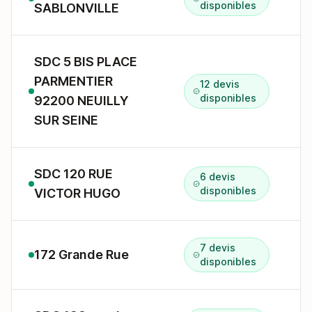
disponibles
SABLONVILLE
SDC 5 BIS PLACE
PARMENTIER
12 devis
5
disponibles
92200 NEUILLY
SUR SEINE
SDC 120 RUE
6 devis
1
disponibles
VICTOR HUGO
7 devis
172 Grande Rue
1
disponibles