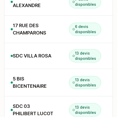
4
disponibles
ALEXANDRE
17 RUE DES
6 devis
disponibles
CHAMPARONS
13 devis
SDC VILLA ROSA
5
disponibles
5 BIS
13 devis
5
disponibles
BICENTENAIRE
SDC 03
13 devis
3
disponibles
PHILIBERT LUCOT