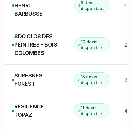
8 devis
HENRI
171
disponibles
BARBUSSE
SDC CLOS DES
10 devis
PEINTRES - BOIS
2 r
disponibles
COLOMBES
SURESNES
15 devis
31 
disponibles
FOREST
RESIDENCE
11 devis
428
disponibles
TOPAZ