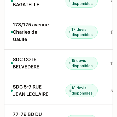
7 r
disponibles
BAGATELLE
173/175 avenue
17 devis
Charles de
disponibles
Gaulle
SDC COTE
15 devis
112
disponibles
BELVEDERE
SDC 5-7 RUE
18 devis
5 r
disponibles
JEAN LECLAIRE
77-79 BD DU