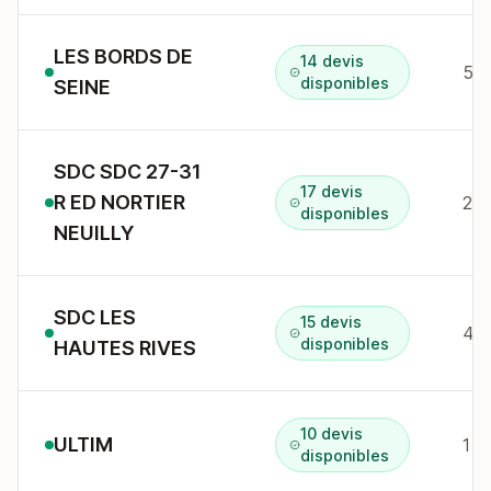
LES BORDS DE
14 devis
5 q
disponibles
SEINE
SDC SDC 27-31
17 devis
R ED NORTIER
disponibles
NEUILLY
SDC LES
15 devis
4 a
disponibles
HAUTES RIVES
10 devis
ULTIM
1 r
disponibles