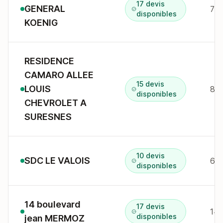
17 devis
GENERAL
disponibles
KOENIG
RESIDENCE
CAMARO ALLEE
15 devis
LOUIS
8 a
disponibles
CHEVROLET A
SURESNES
10 devis
SDC LE VALOIS
disponibles
14 boulevard
17 devis
disponibles
jean MERMOZ