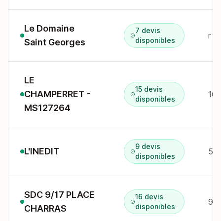
Le Domaine
7 devis
r d
disponibles
Saint Georges
LE
15 devis
CHAMPERRET -
16 
disponibles
MS127264
9 devis
L'INEDIT
5 a
disponibles
SDC 9/17 PLACE
16 devis
9-1
disponibles
CHARRAS