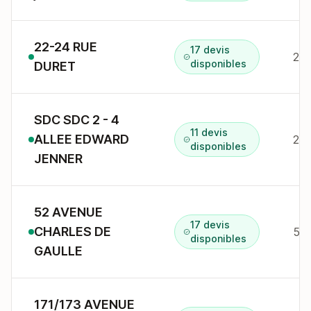
22-24 RUE
17 devis
22 
disponibles
DURET
SDC SDC 2 - 4
11 devis
ALLEE EDWARD
2 a
disponibles
JENNER
52 AVENUE
17 devis
CHARLES DE
disponibles
GAULLE
171/173 AVENUE