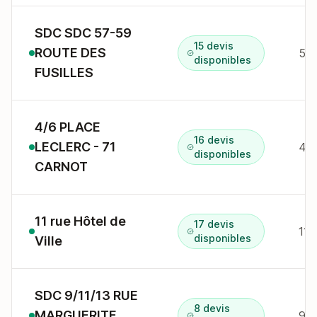
SDC SDC 57-59
15 devis
ROUTE DES
disponibles
FUSILLES
4/6 PLACE
16 devis
LECLERC - 71
disponibles
CARNOT
11 rue Hôtel de
17 devis
disponibles
Ville
SDC 9/11/13 RUE
8 devis
MARGUERITE
9 r