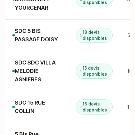
disponibles
YOURCENAR
SDC 5 BIS
18 devis
5B 
disponibles
PASSAGE DOISY
SDC SDC VILLA
15 devis
MELODIE
disponibles
ASNIERES
SDC 15 RUE
16 devis
15 
disponibles
COLLIN
5 Bis Rue