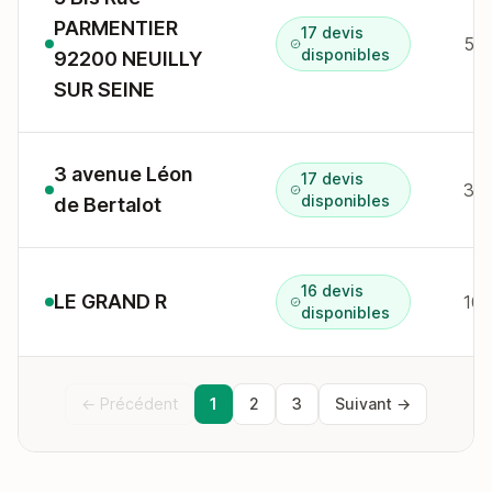
PARMENTIER
17 devis
disponibles
92200 NEUILLY
SUR SEINE
3 avenue Léon
17 devis
disponibles
de Bertalot
16 devis
LE GRAND R
109
disponibles
← Précédent
1
2
3
Suivant →