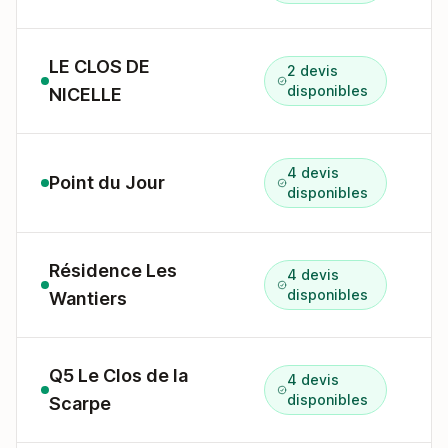
LE CLOS DE
2 devis
disponibles
NICELLE
4 devis
Point du Jour
D
disponibles
Résidence Les
4 devis
6
disponibles
Wantiers
Q5 Le Clos de la
4 devis
r
disponibles
Scarpe