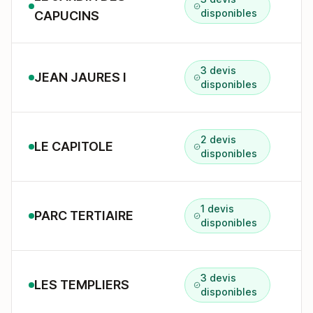
2
disponibles
CAPUCINS
3 devis
JEAN JAURES I
5
disponibles
2 devis
LE CAPITOLE
disponibles
1 devis
PARC TERTIAIRE
C
disponibles
3 devis
LES TEMPLIERS
8
disponibles