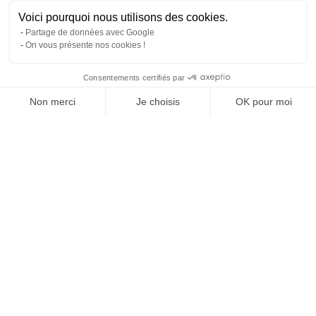
Voici pourquoi nous utilisons des cookies.
Partage de données avec Google
On vous présente nos cookies !
Consentements certifiés par
Comparer avec d'autres syndics
Non merci
Je choisis
OK pour moi
Axeptio consent
Plateforme de Gestion du Consentement : Personnalisez vos O
Notre plateforme vous permet d'adapter et de gérer vos paramètr