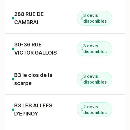
288 RUE DE
3 devis
2
disponibles
CAMBRAI
30-36 RUE
3 devis
3
disponibles
VICTOR GALLOIS
B3 le clos de la
3 devis
disponibles
scarpe
B3 LES ALLEES
2 devis
C
disponibles
D'EPINOY