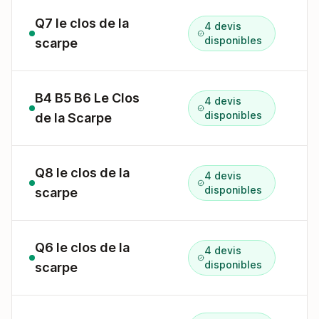
Q7 le clos de la
4 devis
disponibles
scarpe
B4 B5 B6 Le Clos
4 devis
4
disponibles
de la Scarpe
Q8 le clos de la
4 devis
disponibles
scarpe
Q6 le clos de la
4 devis
disponibles
scarpe