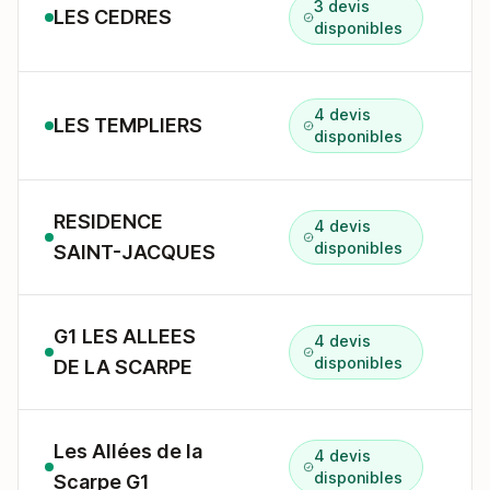
3 devis
LES CEDRES
disponibles
4 devis
LES TEMPLIERS
D
disponibles
RESIDENCE
4 devis
1
disponibles
SAINT-JACQUES
G1 LES ALLEES
4 devis
1
disponibles
DE LA SCARPE
Les Allées de la
4 devis
D
disponibles
Scarpe G1