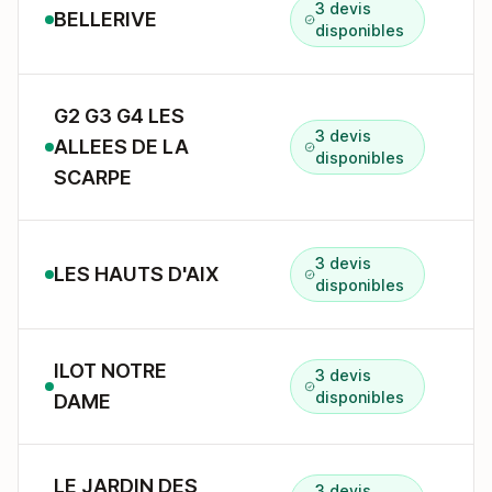
3 devis
BELLERIVE
disponibles
G2 G3 G4 LES
3 devis
ALLEES DE LA
1
disponibles
SCARPE
3 devis
LES HAUTS D'AIX
A
disponibles
ILOT NOTRE
3 devis
1
disponibles
DAME
LE JARDIN DES
3 devis