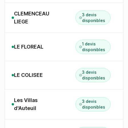
CLEMENCEAU
3 devis
2
disponibles
LIEGE
1 devis
LE FLOREAL
S
disponibles
3 devis
LE COLISEE
8
disponibles
Les Villas
3 devis
disponibles
d'Auteuil