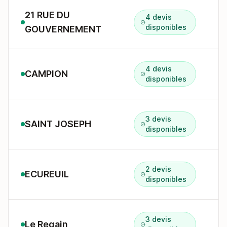
21 RUE DU
4 devis
D
disponibles
GOUVERNEMENT
4 devis
CAMPION
D
disponibles
3 devis
SAINT JOSEPH
1
disponibles
2 devis
ECUREUIL
4
disponibles
3 devis
Le Regain
5