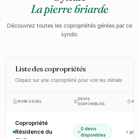
La pierre briarde
Découvrez toutes les copropriétés gérées par ce
syndic
Liste des copropriétés
Cliquez sur une copropriété pour voir les détails
DEVIS
NOM USUEL
AD
DISPONIBLES
Copropriété
0 devis
Résidence du
r pie
disponibles