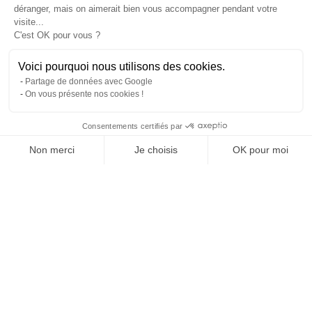
déranger, mais on aimerait bien vous accompagner pendant votre
visite...
C'est OK pour vous ?
Voici pourquoi nous utilisons des cookies.
Partage de données avec Google
On vous présente nos cookies !
Consentements certifiés par
Comparer avec d'autres syndics
Non merci
Je choisis
OK pour moi
Axeptio consent
Plateforme de Gestion du Consentement : Personnalisez vos O
Notre plateforme vous permet d'adapter et de gérer vos paramètr