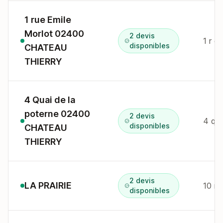
1 rue Emile
Morlot 02400
2 devis
1 r e
disponibles
CHATEAU
THIERRY
4 Quai de la
poterne 02400
2 devis
4 qu 
disponibles
CHATEAU
THIERRY
2 devis
LA PRAIRIE
10 r 
disponibles