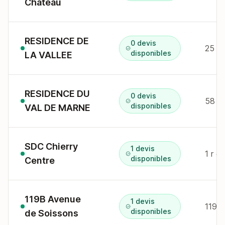
Château
RESIDENCE DE
0 devis
disponibles
LA VALLEE
RESIDENCE DU
0 devis
disponibles
VAL DE MARNE
SDC Chierry
1 devis
1 r d
disponibles
Centre
119B Avenue
1 devis
119B 
disponibles
de Soissons