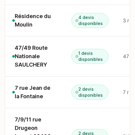
Résidence du
4 devis
3 r d
disponibles
Moulin
47/49 Route
1 devis
Nationale
47 rt
disponibles
SAULCHERY
7 rue Jean de
2 devis
disponibles
la Fontaine
7/9/11 rue
Drugeon
2 devis