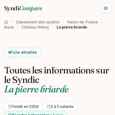
Syndi
Compare
Ouvri
Classement des syndics
Hauts-de-France
Aisne
Chateau thierry
La pierre briarde
Fiche détaillée
Toutes les informations sur
le Syndic
La pierre briarde
Fondé en 2004
3 à 5 salariés