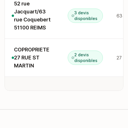
52 rue
Jacquart/63
3 devis
63 r
disponibles
rue Coquebert
51100 REIMS
COPROPRIETE
2 devis
27 RUE ST
27 r 
disponibles
MARTIN