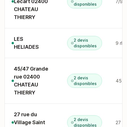
Lecart 02400
7/9 r
disponibles
CHATEAU
THIERRY
LES
2 devis
disponibles
HELIADES
45/47 Grande
rue 02400
2 devis
45 gr
disponibles
CHATEAU
THIERRY
27 rue du
2 devis
Village Saint
disponibles