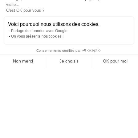
visite...
C'est OK pour vous ?
Voici pourquoi nous utilisons des cookies.
Partage de données avec Google
On vous présente nos cookies !
Consentements certifiés par
Comparer avec d'autres syndics
Non merci
Je choisis
OK pour moi
Axeptio consent
Plateforme de Gestion du Consentement : Personnalisez vos O
Notre plateforme vous permet d'adapter et de gérer vos paramètr