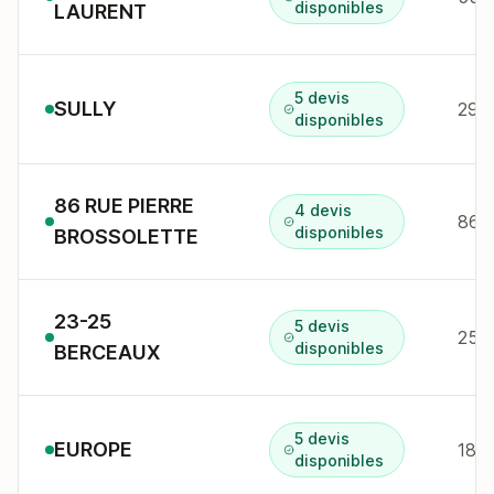
disponibles
LAURENT
5 devis
SULLY
29 p
disponibles
86 RUE PIERRE
4 devis
86 r
disponibles
BROSSOLETTE
23-25
5 devis
25 r
disponibles
BERCEAUX
5 devis
EUROPE
18 r
disponibles