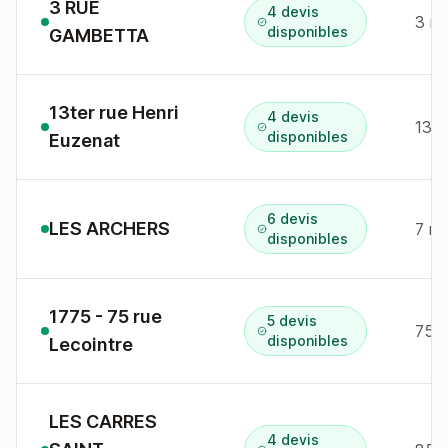
3 RUE
4 devis
3 r
disponibles
GAMBETTA
13ter rue Henri
4 devis
13te
disponibles
Euzenat
6 devis
LES ARCHERS
7 r 
disponibles
1775 - 75 rue
5 devis
75 r
disponibles
Lecointre
LES CARRES
4 devis