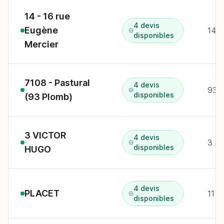
14 - 16 rue
4 devis
Eugène
14 r
disponibles
Mercier
7108 - Pastural
4 devis
93 r
disponibles
(93 Plomb)
3 VICTOR
4 devis
3 pl
disponibles
HUGO
4 devis
PLACET
11 r
disponibles