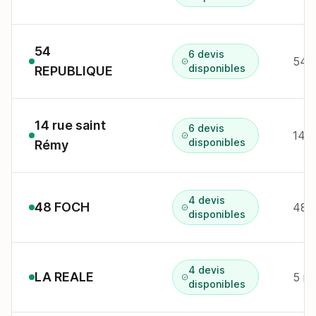
54
6 devis
54 r
disponibles
REPUBLIQUE
14 rue saint
6 devis
14 r
disponibles
Rémy
4 devis
48 FOCH
48 a
disponibles
4 devis
LA REALE
5 r 
disponibles