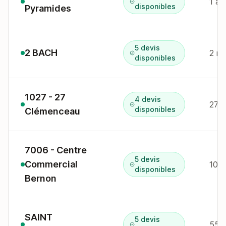
1 al
disponibles
Pyramides
5 devis
2 BACH
2 r 
disponibles
1027 - 27
4 devis
27 a
disponibles
Clémenceau
7006 - Centre
5 devis
Commercial
10 a
disponibles
Bernon
SAINT
5 devis
55 a