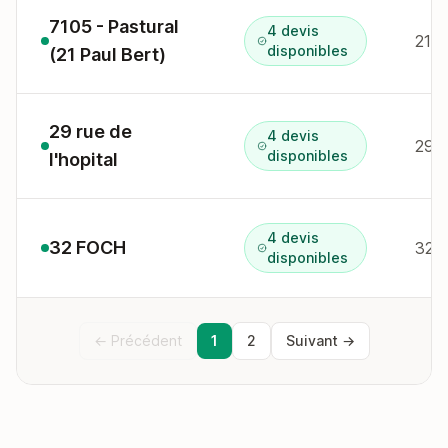
7105 - Pastural
4 devis
21 a
disponibles
(21 Paul Bert)
29 rue de
4 devis
disponibles
l'hopital
4 devis
32 FOCH
32 a
disponibles
← Précédent
1
2
Suivant →