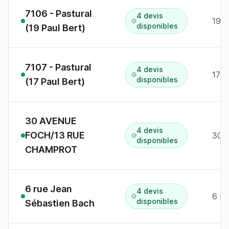
7106 - Pastural
4 devis
19 a
disponibles
(19 Paul Bert)
7107 - Pastural
4 devis
17 a
disponibles
(17 Paul Bert)
30 AVENUE
4 devis
FOCH/13 RUE
30 
disponibles
CHAMPROT
6 rue Jean
4 devis
6 r 
disponibles
Sébastien Bach