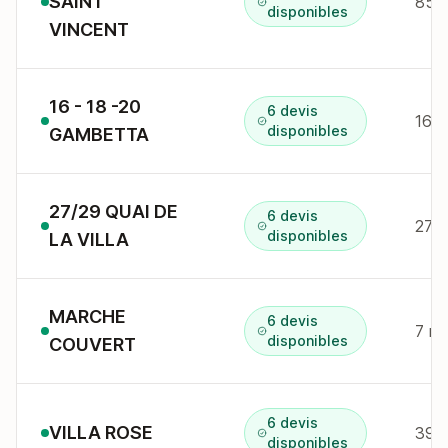
SAINT
85 r
disponibles
VINCENT
16 - 18 -20
6 devis
16 r
disponibles
GAMBETTA
27/29 QUAI DE
6 devis
27 q
disponibles
LA VILLA
MARCHE
6 devis
7 r 
disponibles
COUVERT
6 devis
VILLA ROSE
39 
disponibles