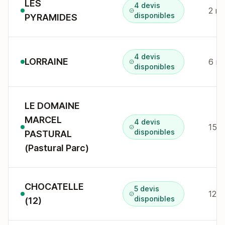
LES
4 devis
2 r 
disponibles
PYRAMIDES
4 devis
LORRAINE
6 r 
disponibles
LE DOMAINE
MARCEL
4 devis
disponibles
PASTURAL
(Pastural Parc)
CHOCATELLE
5 devis
12 r
disponibles
(12)