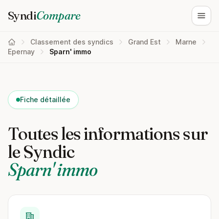
Syndi
Compare
Ouvri
Classement des syndics
Grand Est
Marne
Epernay
Sparn' immo
Fiche détaillée
Toutes les informations sur
le Syndic
Sparn' immo