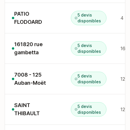
PATIO
5 devis
4 r 
disponibles
FLODOARD
161820 rue
5 devis
16 r
disponibles
gambetta
7008 - 125
5 devis
disponibles
Auban-Moët
SAINT
5 devis
12 r
disponibles
THIBAULT