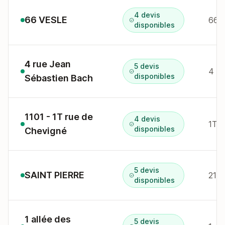
4 devis
66 VESLE
66 r
disponibles
4 rue Jean
5 devis
4 r 
disponibles
Sébastien Bach
1101 - 1T rue de
4 devis
1T r
disponibles
Chevigné
5 devis
SAINT PIERRE
21 a
disponibles
1 allée des
5 devis