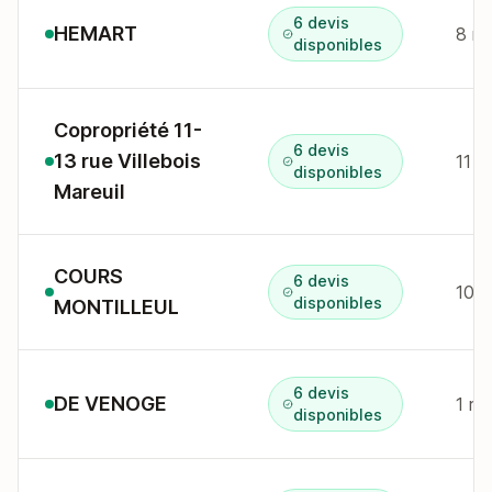
6 devis
HEMART
8 r 
disponibles
Copropriété 11-
6 devis
13 rue Villebois
11 r
disponibles
Mareuil
COURS
6 devis
10 c
disponibles
MONTILLEUL
6 devis
DE VENOGE
1 r 
disponibles