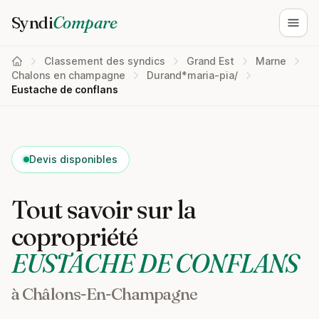
Syndi
Compare
Ouvri
Classement des syndics
Grand Est
Marne
Chalons en champagne
Durand*maria-pia/
Eustache de conflans
Devis disponibles
Tout savoir sur la
copropriété
EUSTACHE DE CONFLANS
à Châlons-En-Champagne