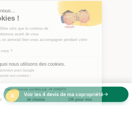
Salut c'est nous...
les Cookies !
On a attendu d'être sûrs que le contenu de
ce site vous intéresse avant de vous
déranger, mais on aimerait bien vous accompagner pendant votre
visite...
C'est OK pour vous ?
Voici pourquoi nous utilisons des cookies.
Partage de données avec Google
On vous présente nos cookies !
Consentements certifiés par
Voir les 4 devis de ma copropriété
Non merci
Je choisis
OK pour moi
Axeptio consent
Plateforme de Gestion du Consentement : Personnalisez vos O
Notre plateforme vous permet d'adapter et de gérer vos paramètr