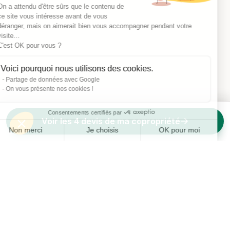
On a attendu d'être sûrs que le contenu de
ce site vous intéresse avant de vous
déranger, mais on aimerait bien vous accompagner pendant votre
visite...
C'est OK pour vous ?
Voici pourquoi nous utilisons des cookies.
Partage de données avec Google
On vous présente nos cookies !
Consentements certifiés par
Voir les 4 devis de ma copropriété
Non merci
Je choisis
OK pour moi
Axeptio consent
Plateforme de Gestion du Consentement : Personnalisez vos O
Notre plateforme vous permet d'adapter et de gérer vos paramètr