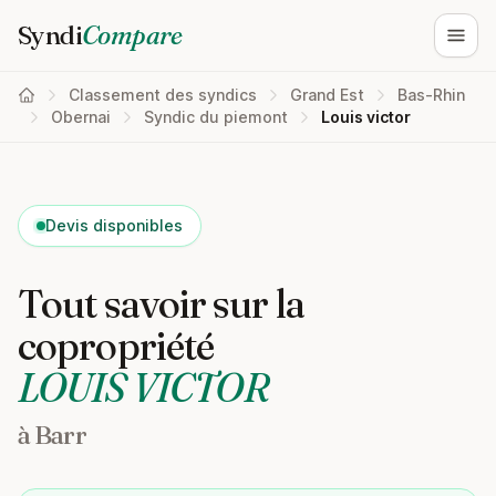
Syndi
Compare
Ouvri
Classement des syndics
Grand Est
Bas-Rhin
Obernai
Syndic du piemont
Louis victor
Devis disponibles
Tout savoir sur la
copropriété
LOUIS VICTOR
à Barr