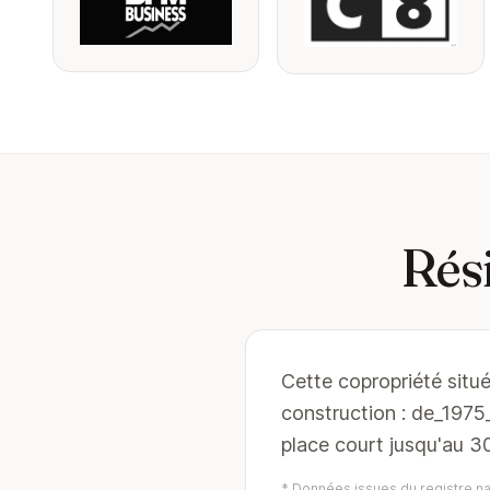
Rés
Cette copropriété situé
construction : de_197
place court jusqu'au 3
* Données issues du registre nat