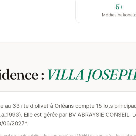
5+
Médias nationau
idence :
VILLA JOSEP
e au 33 rte d'olivet à Orléans compte 15 lots principa
5_a_1993). Elle est gérée par BV ABRAYSIE CONSEIL. 
0/06/2027*.
ional d'immatriculation des copropriétés (ANAH / data.gouv.fr), déclaratives