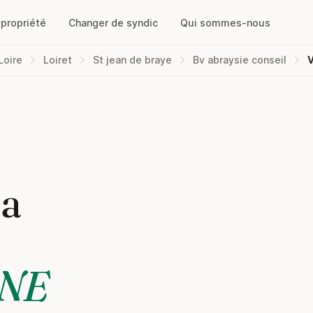
opropriété
Changer de syndic
Qui sommes-nous
Loire
Loiret
St jean de braye
Bv abraysie conseil
V
la
INE