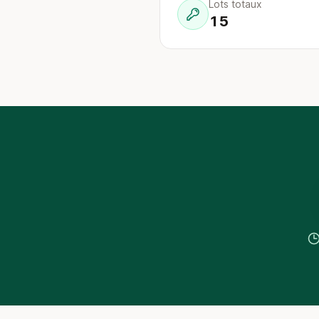
Lots totaux
15