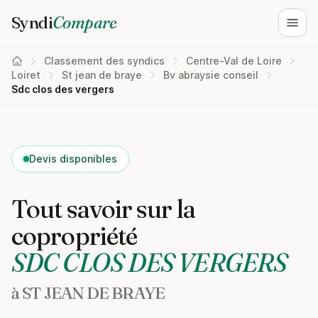
Syndi
Compare
Ouvri
Classement des syndics
Centre-Val de Loire
Loiret
St jean de braye
Bv abraysie conseil
Sdc clos des vergers
Devis disponibles
Tout savoir sur la
copropriété
SDC CLOS DES VERGERS
à ST JEAN DE BRAYE