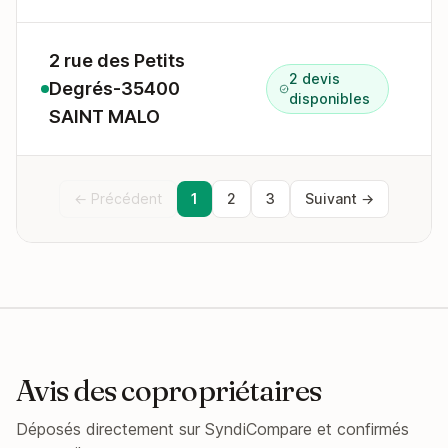
2 rue des Petits
2 devis
Degrés-35400
2
disponibles
SAINT MALO
← Précédent
1
2
3
Suivant →
Avis des copropriétaires
Déposés directement sur SyndiCompare et confirmés