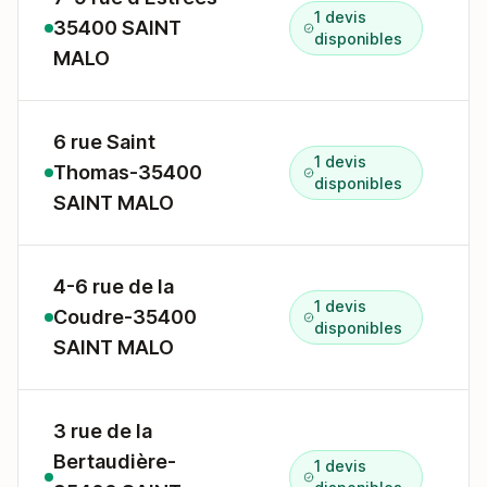
1 devis
35400 SAINT
7
disponibles
MALO
6 rue Saint
1 devis
Thomas-35400
6
disponibles
SAINT MALO
4-6 rue de la
1 devis
Coudre-35400
4
disponibles
SAINT MALO
3 rue de la
Bertaudière-
1 devis
3