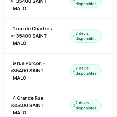
- 35400 SAINT
2
disponibles
MALO
1 rue de Chartres
2 devis
- 35400 SAINT
1
disponibles
MALO
9 rue Porcon -
2 devis
35400 SAINT
disponibles
MALO
4 Grande Rue -
2 devis
35400 SAINT
4
disponibles
MALO