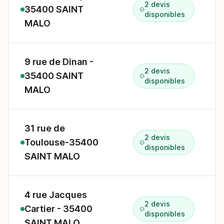
2 devis
35400 SAINT
1
disponibles
MALO
9 rue de Dinan -
2 devis
35400 SAINT
9
disponibles
MALO
31 rue de
2 devis
Toulouse-35400
3
disponibles
SAINT MALO
4 rue Jacques
2 devis
Cartier - 35400
4
disponibles
SAINT MALO