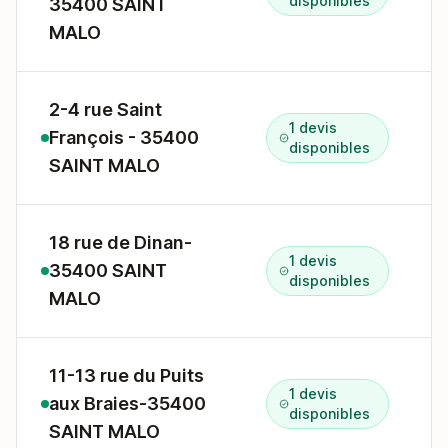
disponibles
35400 SAINT
MALO
2-4 rue Saint
1 devis
François - 35400
4
disponibles
SAINT MALO
18 rue de Dinan-
1 devis
35400 SAINT
1
disponibles
MALO
11-13 rue du Puits
1 devis
aux Braies-35400
1
disponibles
SAINT MALO