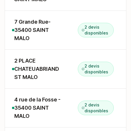
7 Grande Rue-
2 devis
35400 SAINT
1
disponibles
MALO
2 PLACE
2 devis
CHATEUABRIAND
2
disponibles
ST MALO
4 rue de la Fosse -
2 devis
35400 SAINT
4
disponibles
MALO