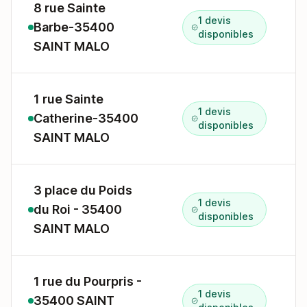
8 rue Sainte
1 devis
Barbe-35400
8
disponibles
SAINT MALO
1 rue Sainte
1 devis
Catherine-35400
1
disponibles
SAINT MALO
3 place du Poids
1 devis
du Roi - 35400
3
disponibles
SAINT MALO
1 rue du Pourpris -
1 devis
35400 SAINT
1