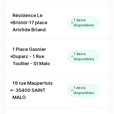
Résidence Le
1 devis
Bristol-17 place
1
disponibles
Aristide Briand
1 Place Gasnier
1 devis
Duparc - 1 Rue
1
disponibles
Toullier - St Malo
19 rue Maupertuis
1 devis
- 35400 SAINT
1
disponibles
MALO