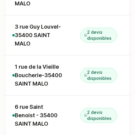
MALO
3 rue Guy Louvel-
2 devis
35400 SAINT
3
disponibles
MALO
1 rue de la Vieille
2 devis
Boucherie-35400
disponibles
SAINT MALO
6 rue Saint
2 devis
Benoist - 35400
6
disponibles
SAINT MALO