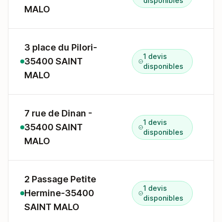
disponibles
MALO
3 place du Pilori-
1 devis
35400 SAINT
3
disponibles
MALO
7 rue de Dinan -
1 devis
35400 SAINT
7
disponibles
MALO
2 Passage Petite
1 devis
Hermine-35400
2
disponibles
SAINT MALO