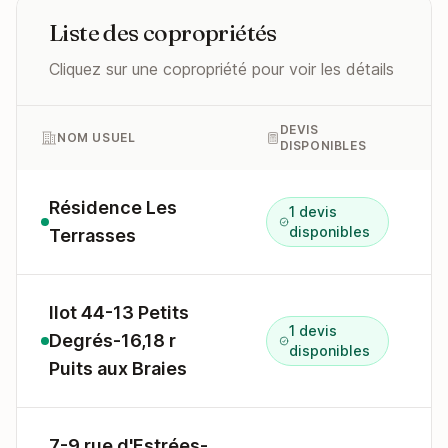
Liste des copropriétés
Cliquez sur une copropriété pour voir les détails
DEVIS
NOM USUEL
DISPONIBLES
Résidence Les
1 devis
9
disponibles
Terrasses
Ilot 44-13 Petits
1 devis
Degrés-16,18 r
1
disponibles
Puits aux Braies
7-9 rue d'Estrées-