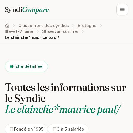
Syndi
Compare
Ouvri
Classement des syndics
Bretagne
Ille-et-Vilaine
St servan sur mer
Le clainche*maurice paul/
Fiche détaillée
Toutes les informations sur
le Syndic
Le clainche*maurice paul/
Fondé en 1995
3 à 5 salariés