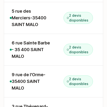
5 rue des
2 devis
Merciers-35400
5
disponibles
SAINT MALO
6 rue Sainte Barbe
2 devis
- 35 400 SAINT
6
disponibles
MALO
9 rue de l'Orme-
2 devis
35400 SAINT
9
disponibles
MALO
3 rue Thévenard-