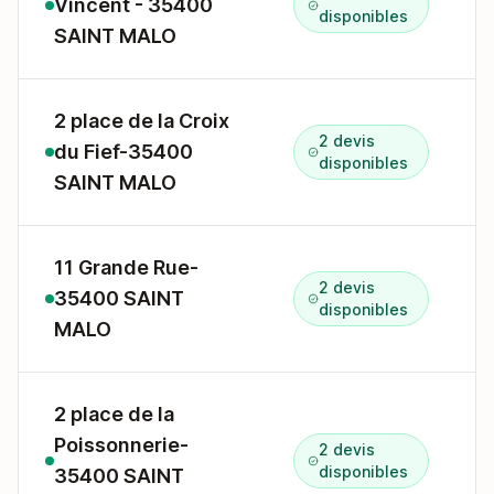
Vincent - 35400
1
disponibles
SAINT MALO
2 place de la Croix
2 devis
du Fief-35400
2
disponibles
SAINT MALO
11 Grande Rue-
2 devis
35400 SAINT
1
disponibles
MALO
2 place de la
Poissonnerie-
2 devis
2
disponibles
35400 SAINT