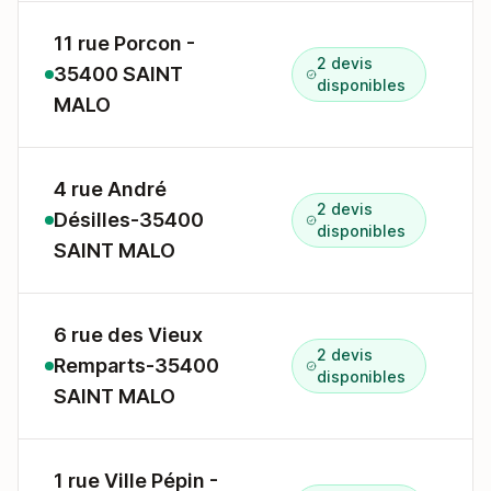
11 rue Porcon -
2 devis
35400 SAINT
disponibles
MALO
4 rue André
2 devis
Désilles-35400
4
disponibles
SAINT MALO
6 rue des Vieux
2 devis
Remparts-35400
6
disponibles
SAINT MALO
1 rue Ville Pépin -