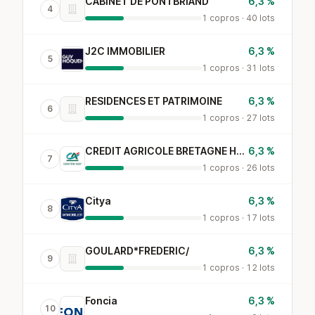
CABINET DE PONTBRIAND
6,3 %
4
1 copros · 40 lots
J2C IMMOBILIER
6,3 %
5
1 copros · 31 lots
RESIDENCES ET PATRIMOINE
6,3 %
6
1 copros · 27 lots
CREDIT AGRICOLE BRETAGNE HABITAT TRANSACTION
6,3 %
7
1 copros · 26 lots
Citya
6,3 %
8
1 copros · 17 lots
GOULARD*FREDERIC/
6,3 %
9
1 copros · 12 lots
Foncia
6,3 %
10