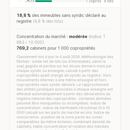
1 copros · 9 lots
18,8 %
des immeubles sans syndic déclaré au
registre
(4,8 % des lots)
Concentration du marché :
modérée
(indice 1
683 / 10 000)
769,2
cabinets pour 1 000 copropriétés
Classement mis à jour le 4 août 2026. Méthodologie des
flèches : solde net de lots (ou d'immeubles, selon la
vue) gagnés et perdus sur les douze derniers mois par
chaque syndic ou enseigne, calculé à partir des
copropriétés ayant changé de syndic au registre : hors
mouvements internes à une même enseigne et hors
copropriétés sans syndic déclaré. Le rapprochement
des entités juridiques associées à chaque enseigne est
effectué automatiquement à partir des déclarations du
registre national des copropriétés : certaines données
peuvent être manquantes ou incomplètes. Indice de
concentration : indice de Herfindahl-Hirschman (0 à 10
000) calculé sur les parts de marché en lots. Indice de
concurrence : position de la zone parmi les zones
comparables du même échelon, combinant densité de
cabinets, faible concentration et rotation des mandats