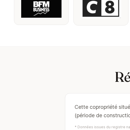
Ré
Cette copropriété situ
(période de constructi
* Données issues du registre nat