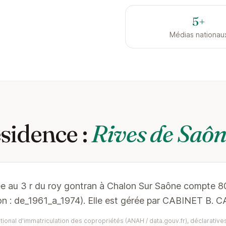
5+
Médias nationau
sidence :
Rives de Saôn
ée au 3 r du roy gontran à Chalon Sur Saône compte 80
on : de_1961_a_1974). Elle est gérée par CABINET B. 
ional d'immatriculation des copropriétés (ANAH / data.gouv.fr), déclaratives