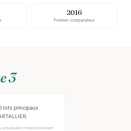
2016
x
Premier comparateur
e 3
 lots principaux
CARTALLIER.
, actualisées trimestriellement.