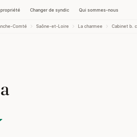
opropriété
Changer de syndic
Qui sommes-nous
anche-Comté
Saône-et-Loire
La charmee
Cabinet b. c
la