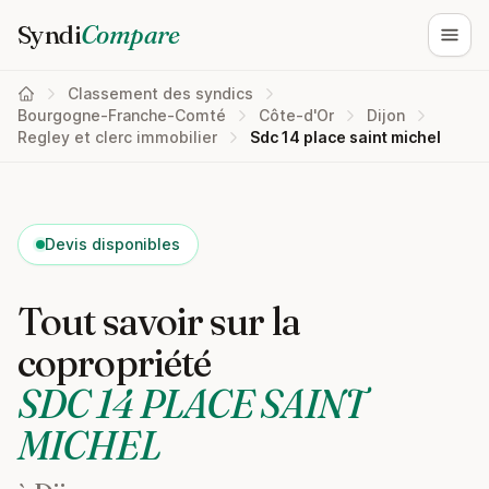
Syndi
Compare
Ouvri
Classement des syndics
Bourgogne-Franche-Comté
Côte-d'Or
Dijon
Regley et clerc immobilier
Sdc 14 place saint michel
Devis disponibles
Tout savoir sur la
copropriété
SDC 14 PLACE SAINT
MICHEL