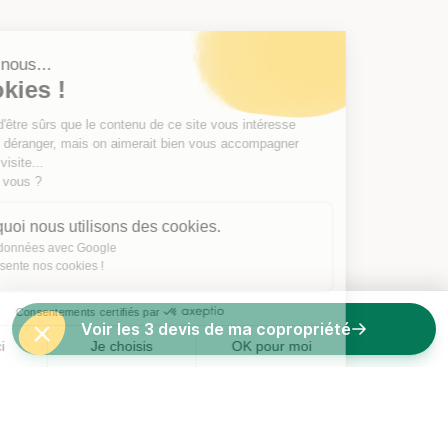
Salut c'est nous...
les Cookies !
On a attendu d'être sûrs que le contenu de
ce site vous intéresse avant de vous
déranger, mais on aimerait bien vous accompagner pendant votre
visite...
C'est OK pour vous ?
Voici pourquoi nous utilisons des cookies.
Partage de données avec Google
On vous présente nos cookies !
Consentements certifiés par
Voir les 3 devis de ma copropriété
Non merci
Je choisis
OK pour moi
Axeptio consent
Plateforme de Gestion du Consentement : Personnalisez vos O
Notre plateforme vous permet d'adapter et de gérer vos paramètr