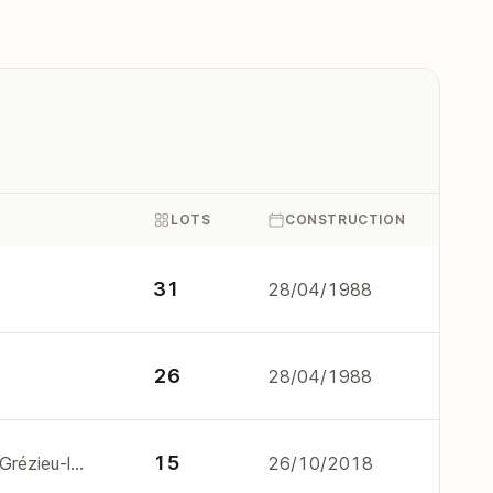
LOTS
CONSTRUCTION
31
28/04/1988
26
28/04/1988
15
1H rte du col-de-la-luere 69290 Grézieu-la-Varenne
26/10/2018