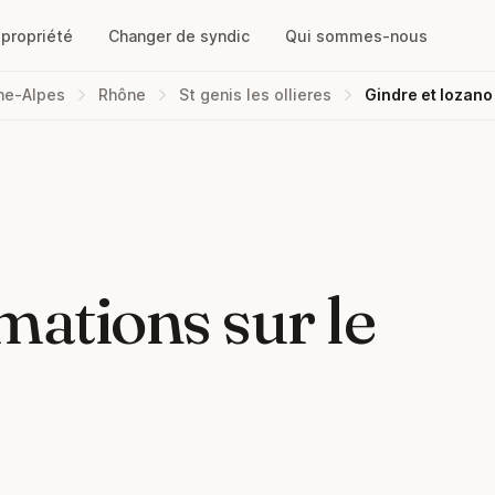
opropriété
Changer de syndic
Qui sommes-nous
ne-Alpes
Rhône
St genis les ollieres
Gindre et lozano
mations sur le