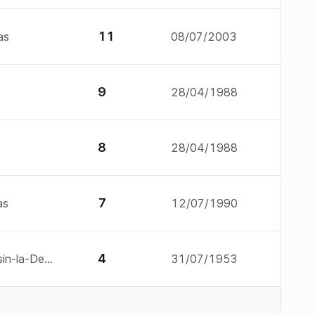
11
as
08/07/2003
9
28/04/1988
8
28/04/1988
7
as
12/07/1990
4
26 av de lauterbourg 69160 Tassin-la-Demi-Lune
31/07/1953