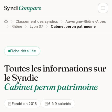
Syndi
Compare
Ouvri
Classement des syndics
Auvergne-Rhône-Alpes
Rhône
Lyon 07
Cabinet peron patrimoine
Fiche détaillée
Toutes les informations sur
le Syndic
Cabinet peron patrimoine
Fondé en 2018
6 à 9 salariés