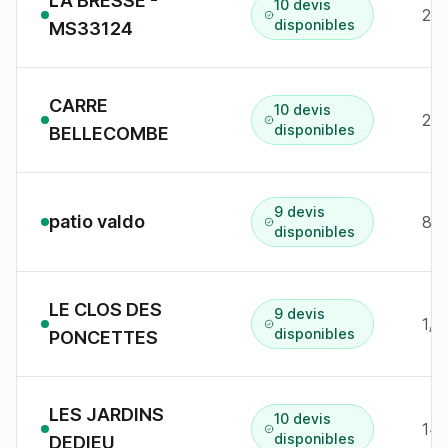
LA BRESSE -
10 devis
28 
disponibles
MS33124
CARRE
10 devis
26 
disponibles
BELLECOMBE
9 devis
patio valdo
80 
disponibles
LE CLOS DES
9 devis
1/1
disponibles
PONCETTES
LES JARDINS
10 devis
14 
disponibles
DEDIEU