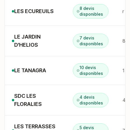
8 devis
LES ECUREUILS
r d
disponibles
LE JARDIN
7 devis
8 r
disponibles
D'HELIOS
10 devis
LE TANAGRA
15 
disponibles
SDC LES
4 devis
4 S
disponibles
FLORALIES
LES TERRASSES
5 devis