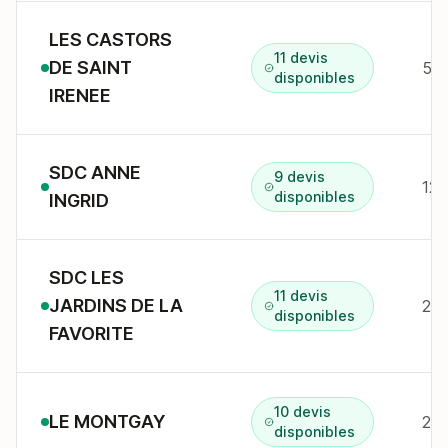
LES CASTORS
11 devis
DE SAINT
55 
disponibles
IRENEE
SDC ANNE
9 devis
12 
disponibles
INGRID
SDC LES
11 devis
JARDINS DE LA
21 
disponibles
FAVORITE
10 devis
LE MONTGAY
disponibles