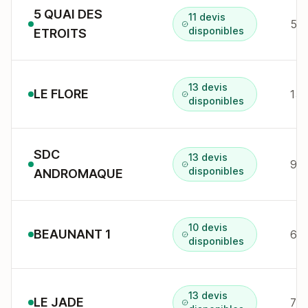
5 QUAI DES
11 devis
5 q
disponibles
ETROITS
13 devis
LE FLORE
disponibles
SDC
13 devis
90 
disponibles
ANDROMAQUE
10 devis
BEAUNANT 1
6 r
disponibles
13 devis
LE JADE
7 r