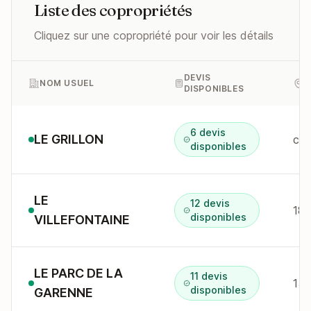
Liste des copropriétés
Cliquez sur une copropriété pour voir les détails
DEVIS
NOM USUEL
A
DISPONIBLES
6 devis
LE GRILLON
che
disponibles
LE
12 devis
disponibles
VILLEFONTAINE
LE PARC DE LA
11 devis
15 
disponibles
GARENNE