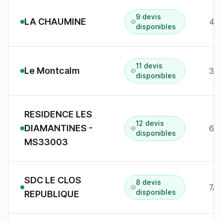
9 devis
LA CHAUMINE
41A
disponibles
11 devis
Le Montcalm
39 
disponibles
RESIDENCE LES
12 devis
DIAMANTINES -
62 
disponibles
MS33003
SDC LE CLOS
8 devis
7A 
disponibles
REPUBLIQUE