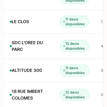
disponibles
11 devis
LE CLOS
12 
disponibles
SDC L'OREE DU
13 devis
disponibles
PARC
11 devis
ALTITUDE 300
38-
disponibles
18 RUE IMBERT
12 devis
18 
disponibles
COLOMES