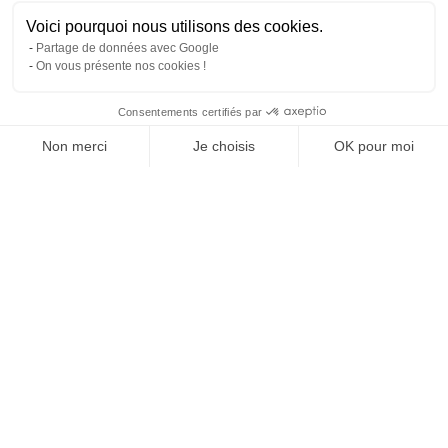
Voici pourquoi nous utilisons des cookies.
Partage de données avec Google
On vous présente nos cookies !
Consentements certifiés par
Comparer avec d'autres syndics
Non merci
Je choisis
OK pour moi
Axeptio consent
Plateforme de Gestion du Consentement : Personnalisez vos O
Notre plateforme vous permet d'adapter et de gérer vos paramètr