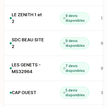
LE ZENITH 1 et
9 devis
12 
disponibles
2
SDC BEAU SITE
9 devis
9 b
disponibles
2
LES GENETS -
7 devis
disponibles
MS32964
5 devis
CAP OUEST
3 r
disponibles