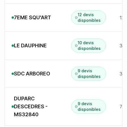
12 devis
7EME SQU'ART
128
disponibles
10 devis
LE DAUPHINE
disponibles
9 devis
SDC ARBOREO
30 
disponibles
DUPARC
9 devis
DESCEDRES -
7 c
disponibles
MS32840