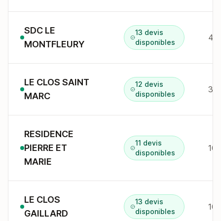
SDC LE
13 devis
44 
disponibles
MONTFLEURY
LE CLOS SAINT
12 devis
38 
disponibles
MARC
RESIDENCE
11 devis
PIERRE ET
101
disponibles
MARIE
LE CLOS
13 devis
disponibles
GAILLARD