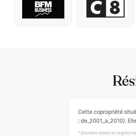
Rés
Cette copropriété situ
: de_2001_a_2010). El
* Données issues du registre nat