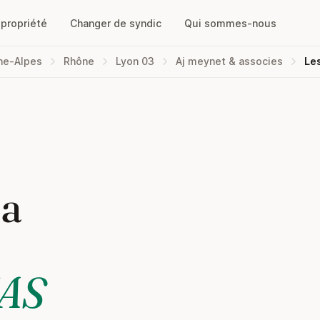
opropriété
Changer de syndic
Qui sommes-nous
ne-Alpes
Rhône
Lyon 03
Aj meynet & associes
Le
la
AS