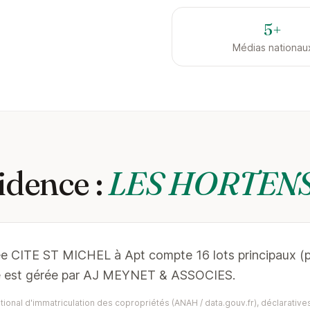
5+
Médias nationau
idence :
LES HORTENS
ée CITE ST MICHEL à Apt compte 16 lots principaux (
le est gérée par AJ MEYNET & ASSOCIES.
ional d'immatriculation des copropriétés (ANAH / data.gouv.fr), déclaratives