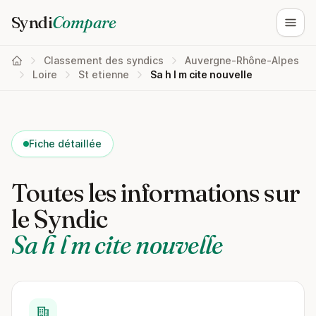
Syndi
Compare
Ouvri
Classement des syndics
Auvergne-Rhône-Alpes
Loire
St etienne
Sa h l m cite nouvelle
Fiche détaillée
Toutes les informations sur
le Syndic
Sa h l m cite nouvelle