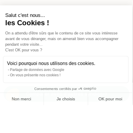
Salut c'est nous...
les Cookies !
On a attendu d'être sûrs que le contenu de
ce site vous intéresse avant de vous
déranger, mais on aimerait bien vous accompagner pendant votre
visite...
C'est OK pour vous ?
Voici pourquoi nous utilisons des cookies.
Partage de données avec Google
On vous présente nos cookies !
Consentements certifiés par
Comparer avec d'autres syndics
Non merci
Je choisis
OK pour moi
Axeptio consent
Plateforme de Gestion du Consentement : Personnalisez vos O
Notre plateforme vous permet d'adapter et de gérer vos paramètr