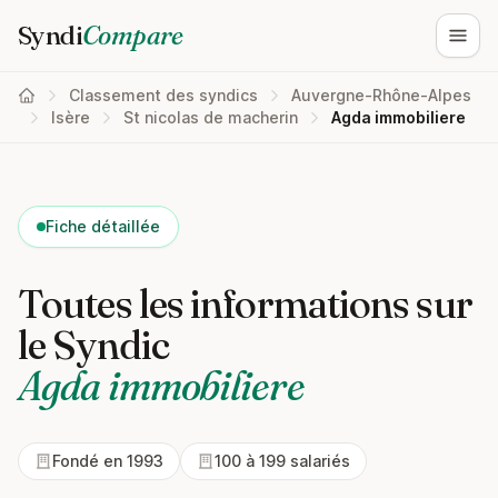
Syndi
Compare
Ouvri
Classement des syndics
Auvergne-Rhône-Alpes
Isère
St nicolas de macherin
Agda immobiliere
Fiche détaillée
Toutes les informations sur
le Syndic
Agda immobiliere
Fondé en 1993
100 à 199 salariés