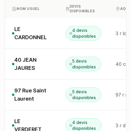
DEVIS
NOM USUEL
ADRE
DISPONIBLES
LE
4 devis
3 r lo
disponibles
CARDONNEL
40 JEAN
5 devis
40 crs
disponibles
JAURES
97 Rue Saint
5 devis
97 r s
disponibles
Laurent
LE
4 devis
3 r de
disponibles
VERDERET