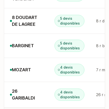
8 DOUDART
5 devis
8 r do
disponibles
DE LAGREE
5 devis
BARGINET
8 r ba
disponibles
4 devis
MOZART
7 r mo
disponibles
26
4 devis
26 r ga
disponibles
GARIBALDI