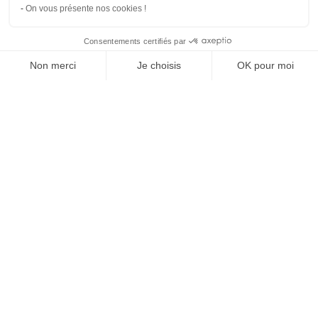
On vous présente nos cookies !
Consentements certifiés par
Comparer avec d'autres syndics
Non merci
Je choisis
OK pour moi
Axeptio consent
Plateforme de Gestion du Consentement : Personnalisez vos O
Notre plateforme vous permet d'adapter et de gérer vos paramètr
Syndi
Compare