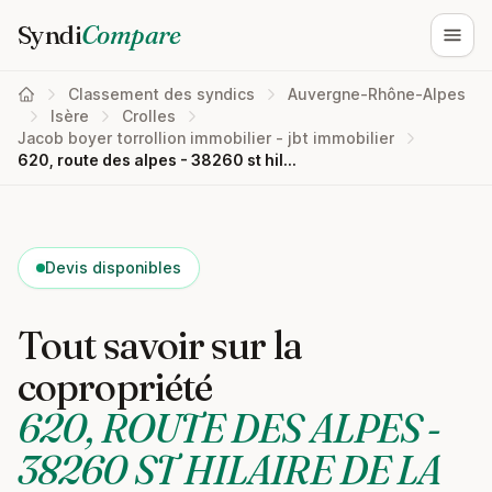
Syndi
Compare
Ouvri
Classement des syndics
Auvergne-Rhône-Alpes
Isère
Crolles
Jacob boyer torrollion immobilier - jbt immobilier
620, route des alpes - 38260 st hilaire de la cote
Devis disponibles
Tout savoir sur la
copropriété
620, ROUTE DES ALPES -
38260 ST HILAIRE DE LA