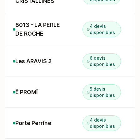
CRISTALLINES
8013 - LA PERLE
4 devis
disponibles
DE ROCHE
6 devis
Les ARAVIS 2
2
disponibles
5 devis
Ê PROMÎ
2
disponibles
4 devis
Porte Perrine
6
disponibles