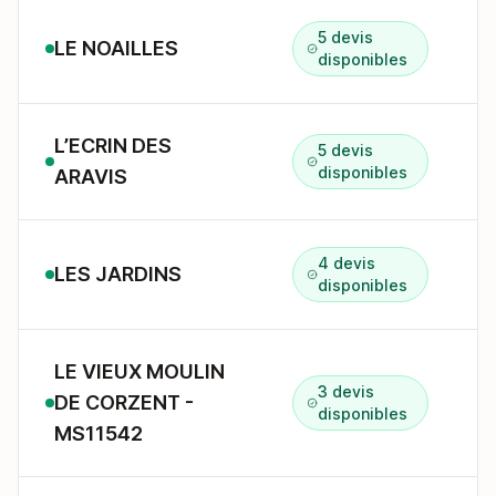
5 devis
LE NOAILLES
2
disponibles
L’ECRIN DES
5 devis
1
disponibles
ARAVIS
4 devis
LES JARDINS
disponibles
LE VIEUX MOULIN
3 devis
DE CORZENT -
1
disponibles
MS11542