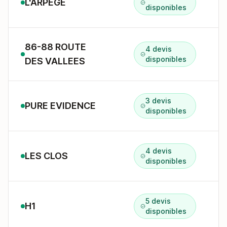
L'ARPEGE
disponibles
86-88 ROUTE
4 devis
8
disponibles
DES VALLEES
3 devis
PURE EVIDENCE
disponibles
4 devis
LES CLOS
disponibles
5 devis
H1
5
disponibles