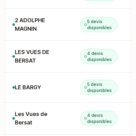
2 ADOLPHE
5 devis
2
disponibles
MAGNIN
LES VUES DE
4 devis
1
disponibles
BERSAT
5 devis
LE BARGY
2
disponibles
Les Vues de
4 devis
1
disponibles
Bersat