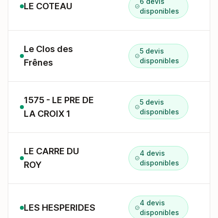
6 devis
LE COTEAU
1
disponibles
Le Clos des
5 devis
A
disponibles
Frênes
1575 - LE PRE DE
5 devis
7
disponibles
LA CROIX 1
LE CARRE DU
4 devis
disponibles
ROY
4 devis
LES HESPERIDES
7
disponibles