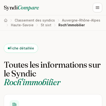
Syndi
Compare
Ouvri
Classement des syndics
Auvergne-Rhône-Alpes
Haute-Savoie
St sixt
Roch'immobilier
Fiche détaillée
Toutes les informations sur
le Syndic
Roch'immobilier