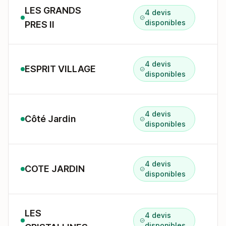
LES GRANDS
4 devis
1
disponibles
PRES II
4 devis
ESPRIT VILLAGE
disponibles
4 devis
Côté Jardin
1
disponibles
4 devis
COTE JARDIN
1
disponibles
LES
4 devis
disponibles