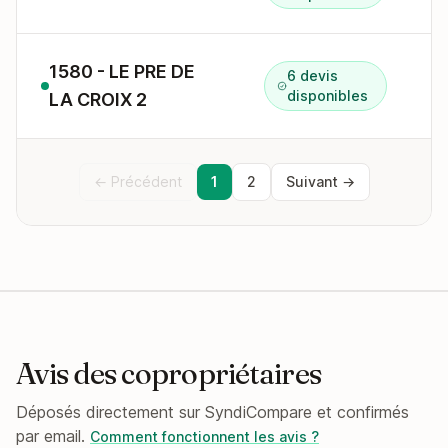
1580 - LE PRE DE
6 devis
9
disponibles
LA CROIX 2
← Précédent
1
2
Suivant →
Avis des copropriétaires
Déposés directement sur SyndiCompare et confirmés
par email.
Comment fonctionnent les avis ?