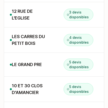
12 RUE DE
3 devis
1
disponibles
L'EGLISE
LES CARRES DU
4 devis
R
disponibles
PETIT BOIS
5 devis
LE GRAND PRE
5
disponibles
10 ET 30 CLOS
5 devis
1
disponibles
D'AMANCIER