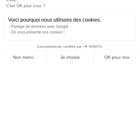
C'est OK pour vous ?
Voici pourquoi nous utilisons des cookies.
Partage de données avec Google
On vous présente nos cookies !
Consentements certifiés par
Comparer avec d'autres syndics
Non merci
Je choisis
OK pour moi
Axeptio consent
Plateforme de Gestion du Consentement : Personnalisez vos O
Notre plateforme vous permet d'adapter et de gérer vos paramètr