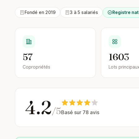
Fondé en 2019
3 à 5 salariés
Registre nat
57
1603
Copropriétés
Lots principau
4.2
/5
Basé sur 78 avis