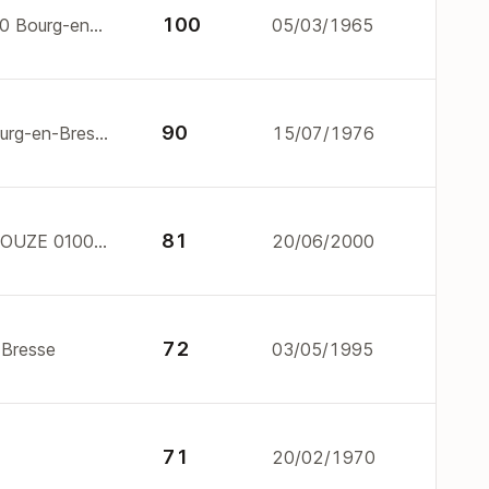
100
2 all du parc saint-nicolas 1000 Bourg-en-Bresse
05/03/1965
90
2 bd edouard herriot 1000 Bourg-en-Bresse
15/07/1976
81
ALLEE DE LA PETITE REYSSOUZE 01000 BOURG EN BRESSE
20/06/2000
72
-Bresse
03/05/1995
71
20/02/1970