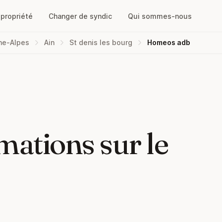
opropriété
Changer de syndic
Qui sommes-nous
ne-Alpes
Ain
St denis les bourg
Homeos adb
mations sur le