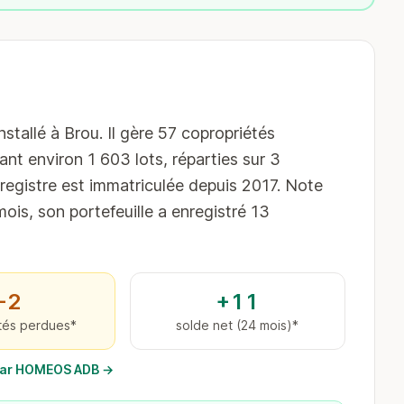
allé à Brou. Il gère 57 copropriétés
ant environ 1 603 lots, réparties sur 3
egistre est immatriculée depuis 2017. Note
mois, son portefeuille a enregistré 13
−2
+11
tés perdues*
solde net (24 mois)*
s par HOMEOS ADB →