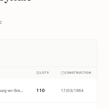
c
LOTS
CONSTRUCTION
110
bd de l'hippodrome, 01000 Bourg-en-Bresse
17/03/1964